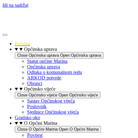
Idi na sadržaj
Početna
Općinska uprava
Close Općinska uprava
Open Općinska uprava
Statut općine Marina
Općinska uprava
Odluka o komunalnom redu
ARKOD potvrde
Obrasci
Općinsko vijeće
Close Općinsko vijeće
Open Općinsko vijeće
Sastav Općinskog vijeća
Poslovnik
Sjednice Općinskog vijeća
Gradsko oko
O Općini Marina
Close O Općini Marina
Open O Općini Marina
Povijest