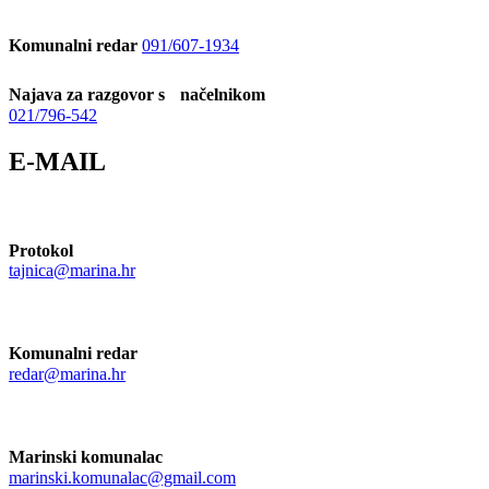
Komunalni redar
091/607-1934
Najava za razgovor s načelnikom
021/796-542
E-MAIL
Protokol
tajnica@marina.hr
Komunalni redar
redar@marina.hr
Marinski komunalac
marinski.komunalac@gmail.com