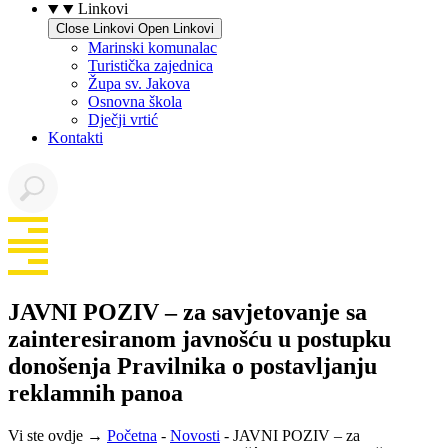
Linkovi
Close Linkovi
Open Linkovi
Marinski komunalac
Turistička zajednica
Župa sv. Jakova
Osnovna škola
Dječji vrtić
Kontakti
JAVNI POZIV – za savjetovanje sa
zainteresiranom javnošću u postupku
donošenja Pravilnika o postavljanju
reklamnih panoa
Vi ste ovdje →
Početna
-
Novosti
-
JAVNI POZIV – za