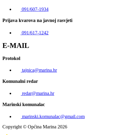
091/607-1934
Prijava kvarova na javnoj rasvjeti
091/617-1242
E-MAIL
Protokol
tajnica@marina.hr
Komunalni redar
redar@marina.hr
Marinski komunalac
marinski.komunalac@gmail.com
Copyright © Općina Marina 2026