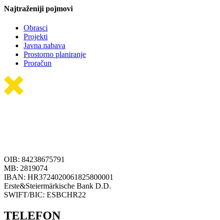
Najtraženiji pojmovi
Obrasci
Projekti
Javna nabava
Prostorno planiranje
Proračun
OIB: 84238675791
MB: 2819074
IBAN: HR3724020061825800001
Erste&Steiermärkische Bank D.D.
SWIFT/BIC: ESBCHR22
TELEFON