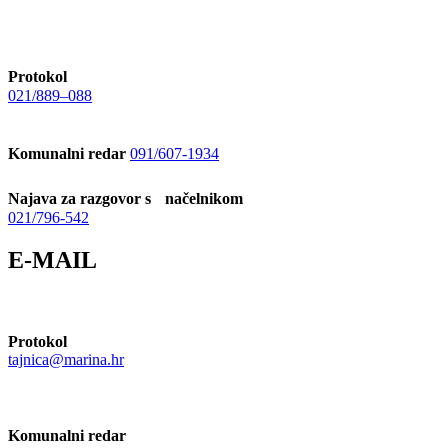
Protokol
021/889–088
Komunalni redar
091/607-1934
Najava za razgovor s načelnikom
021/796-542
E-MAIL
Protokol
tajnica@marina.hr
Komunalni redar