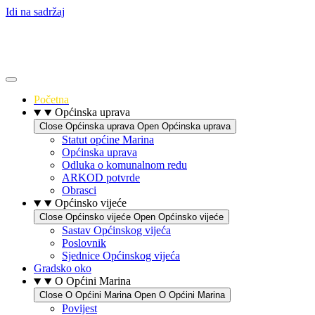
Idi na sadržaj
Početna
Općinska uprava
Close Općinska uprava
Open Općinska uprava
Statut općine Marina
Općinska uprava
Odluka o komunalnom redu
ARKOD potvrde
Obrasci
Općinsko vijeće
Close Općinsko vijeće
Open Općinsko vijeće
Sastav Općinskog vijeća
Poslovnik
Sjednice Općinskog vijeća
Gradsko oko
O Općini Marina
Close O Općini Marina
Open O Općini Marina
Povijest