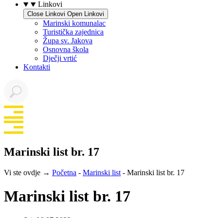
Linkovi
Close Linkovi
Open Linkovi
Marinski komunalac
Turistička zajednica
Župa sv. Jakova
Osnovna škola
Dječji vrtić
Kontakti
Marinski list br. 17
Vi ste ovdje →
Početna
-
Marinski list
-
Marinski list br. 17
Marinski list br. 17