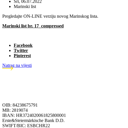
Sri, 06.07.2022
Marinski list
Pregledajte ON-LINE verziju novog Marinskog lista.
Marinski list br. 17_compressed
Facebook
Twitter
Pinterest
Natrag na vijesti
OIB: 84238675791
MB: 2819074
IBAN: HR3724020061825800001
Erste&Steiermärkische Bank D.D.
SWIFT/BIC: ESBCHR22