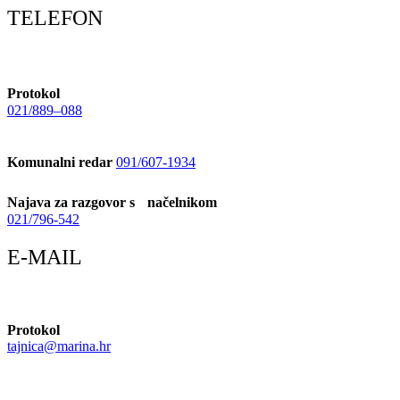
TELEFON
Protokol
021/889–088
Komunalni redar
091/607-1934
Najava za razgovor s načelnikom
021/796-542
E-MAIL
Protokol
tajnica@marina.hr