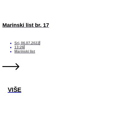
Marinski list br. 17
Sri, 06.07.2022
13:26
Marinski list
VIŠE