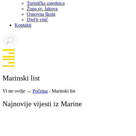
Turistička zajednica
Župa sv. Jakova
Osnovna škola
Dječji vrtić
Kontakti
Marinski list
Vi ste ovdje →
Početna
-
Marinski list
Najnovije vijesti iz Marine