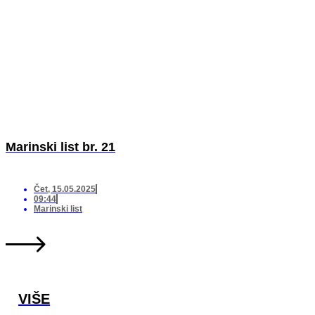
Marinski list br. 21
Čet, 15.05.2025
09:44
Marinski list
VIŠE