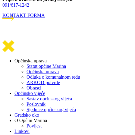
091/617-1242
KONTAKT FORMA
Općinska uprava
Statut općine Marina
Općinska uprava
Odluka o komunalnom redu
ARKOD potvrde
Obrasci
Općinsko vijeće
Sastav općinskog vijeća
Poslovnik
Sjednice općinskog vijeća
Gradsko oko
O Općini Marina
Povijest
Linkovi