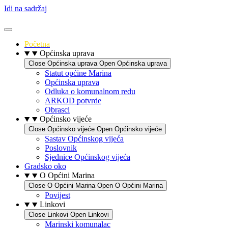
Idi na sadržaj
Početna
Općinska uprava
Close Općinska uprava
Open Općinska uprava
Statut općine Marina
Općinska uprava
Odluka o komunalnom redu
ARKOD potvrde
Obrasci
Općinsko vijeće
Close Općinsko vijeće
Open Općinsko vijeće
Sastav Općinskog vijeća
Poslovnik
Sjednice Općinskog vijeća
Gradsko oko
O Općini Marina
Close O Općini Marina
Open O Općini Marina
Povijest
Linkovi
Close Linkovi
Open Linkovi
Marinski komunalac