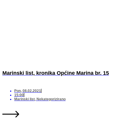
Marinski list, kronika Općine Marina br. 15
Pon, 08.02.2021
15:00
Marinski list
,
Nekategorizirano