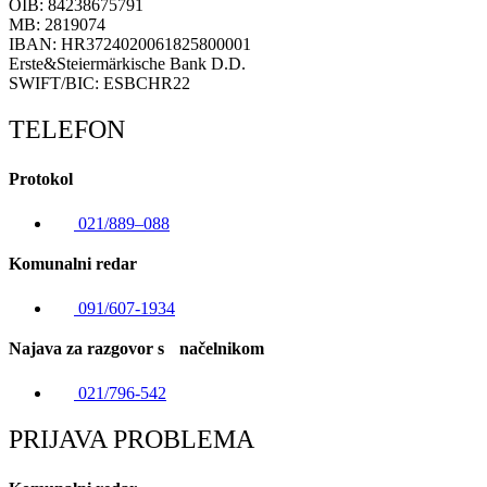
OIB: 84238675791
MB: 2819074
IBAN: HR3724020061825800001
Erste&Steiermärkische Bank D.D.
SWIFT/BIC: ESBCHR22
TELEFON
Protokol
021/889–088
Komunalni redar
091/607-1934
Najava za razgovor s načelnikom
021/796-542
PRIJAVA PROBLEMA