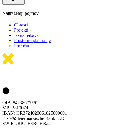
Najtraženiji pojmovi
Obrasci
Projekti
Javna nabava
Prostorno planiranje
Proračun
OIB: 84238675791
MB: 2819074
IBAN: HR3724020061825800001
Erste&Steiermärkische Bank D.D.
SWIFT/BIC: ESBCHR22