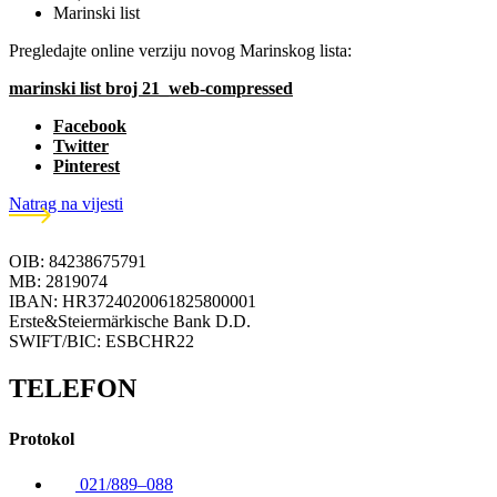
Marinski list
Pregledajte online verziju novog Marinskog lista:
marinski list broj 21_web-compressed
Facebook
Twitter
Pinterest
Natrag na vijesti
OIB: 84238675791
MB: 2819074
IBAN: HR3724020061825800001
Erste&Steiermärkische Bank D.D.
SWIFT/BIC: ESBCHR22
TELEFON
Protokol
021/889–088