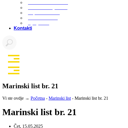
Marinski komunalac
Turistička zajednica
Župa sv. Jakova
Osnovna škola
Dječji vrtić
Kontakti
Marinski list br. 21
Vi ste ovdje →
Početna
-
Marinski list
-
Marinski list br. 21
Marinski list br. 21
Čet, 15.05.2025