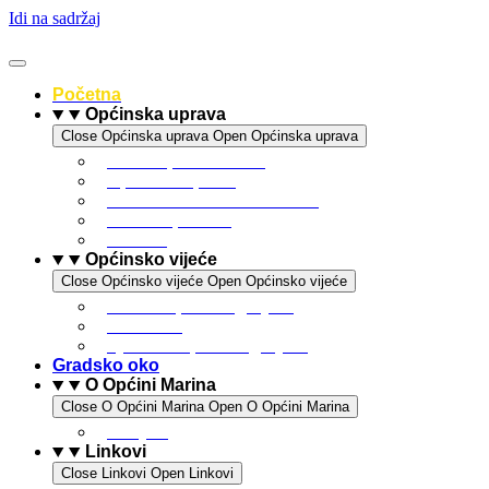
Idi na sadržaj
Početna
Općinska uprava
Close Općinska uprava
Open Općinska uprava
Statut općine Marina
Općinska uprava
Odluka o komunalnom redu
ARKOD potvrde
Obrasci
Općinsko vijeće
Close Općinsko vijeće
Open Općinsko vijeće
Sastav Općinskog vijeća
Poslovnik
Sjednice Općinskog vijeća
Gradsko oko
O Općini Marina
Close O Općini Marina
Open O Općini Marina
Povijest
Linkovi
Close Linkovi
Open Linkovi