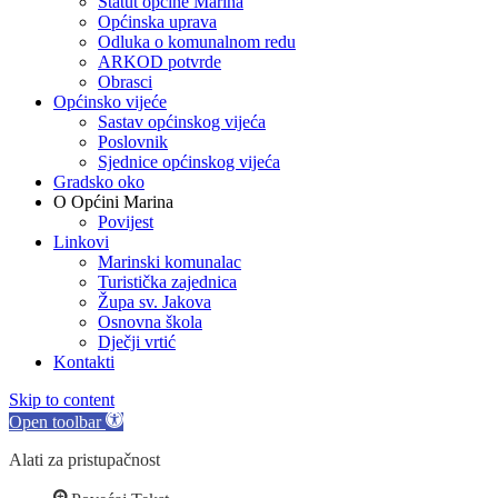
Statut općine Marina
Općinska uprava
Odluka o komunalnom redu
ARKOD potvrde
Obrasci
Općinsko vijeće
Sastav općinskog vijeća
Poslovnik
Sjednice općinskog vijeća
Gradsko oko
O Općini Marina
Povijest
Linkovi
Marinski komunalac
Turistička zajednica
Župa sv. Jakova
Osnovna škola
Dječji vrtić
Kontakti
Skip to content
Open toolbar
Alati za pristupačnost