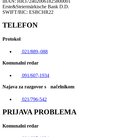
IBAN: HR3724020061825800001
Erste&Steiermärkische Bank D.D.
SWIFT/BIC: ESBCHR22
TELEFON
Protokol
021/889–088
Komunalni redar
091/607-1934
Najava za razgovor s načelnikom
021/796-542
PRIJAVA PROBLEMA
Komunalni redar