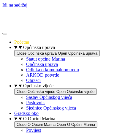
Idi na sadržaj
Početna
Općinska uprava
Close Općinska uprava
Open Općinska uprava
Statut općine Marina
Općinska uprava
Odluka o komunalnom redu
ARKOD potvrde
Obrasci
Općinsko vijeće
Close Općinsko vijeće
Open Općinsko vijeće
Sastav Općinskog vijeća
Poslovnik
Sjednice Općinskog vijeća
Gradsko oko
O Općini Marina
Close O Općini Marina
Open O Općini Marina
Povijest