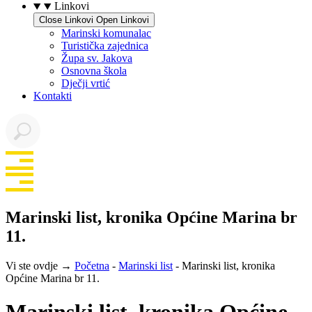
Linkovi
Close Linkovi
Open Linkovi
Marinski komunalac
Turistička zajednica
Župa sv. Jakova
Osnovna škola
Dječji vrtić
Kontakti
Marinski list, kronika Općine Marina br
11.
Vi ste ovdje →
Početna
-
Marinski list
-
Marinski list, kronika
Općine Marina br 11.