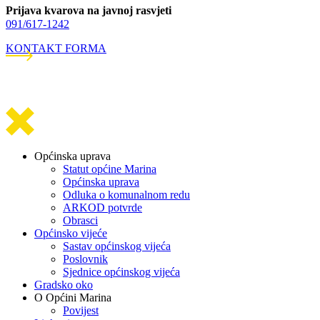
Prijava kvarova na javnoj rasvjeti
091/617-1242
KONTAKT FORMA
Općinska uprava
Statut općine Marina
Općinska uprava
Odluka o komunalnom redu
ARKOD potvrde
Obrasci
Općinsko vijeće
Sastav općinskog vijeća
Poslovnik
Sjednice općinskog vijeća
Gradsko oko
O Općini Marina
Povijest