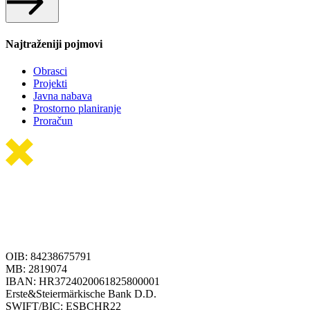
Najtraženiji pojmovi
Obrasci
Projekti
Javna nabava
Prostorno planiranje
Proračun
OIB: 84238675791
MB: 2819074
IBAN: HR3724020061825800001
Erste&Steiermärkische Bank D.D.
SWIFT/BIC: ESBCHR22