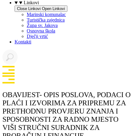
Linkovi
Close Linkovi
Open Linkovi
Marinski komunalac
Turistička zajednica
Župa sv. Jakova
Osnovna škola
Dječji vrtić
Kontakti
OBAVIJEST- OPIS POSLOVA, PODACI O
PLAĆI I IZVORIMA ZA PRIPREMU ZA
PRETHODNU PROVJERU ZNANJA I
SPOSOBNOSTI ZA RADNO MJESTO
VIŠI STRUČNI SURADNIK ZA
PRORAČUN I FINANCIJE