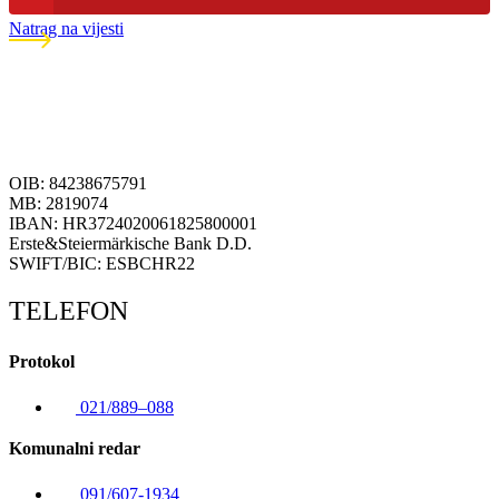
Natrag na vijesti
OIB: 84238675791
MB: 2819074
IBAN: HR3724020061825800001
Erste&Steiermärkische Bank D.D.
SWIFT/BIC: ESBCHR22
TELEFON
Protokol
021/889–088
Komunalni redar
091/607-1934