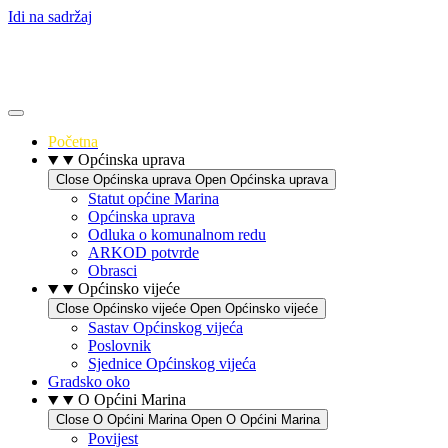
Idi na sadržaj
Početna
Općinska uprava
Close Općinska uprava
Open Općinska uprava
Statut općine Marina
Općinska uprava
Odluka o komunalnom redu
ARKOD potvrde
Obrasci
Općinsko vijeće
Close Općinsko vijeće
Open Općinsko vijeće
Sastav Općinskog vijeća
Poslovnik
Sjednice Općinskog vijeća
Gradsko oko
O Općini Marina
Close O Općini Marina
Open O Općini Marina
Povijest