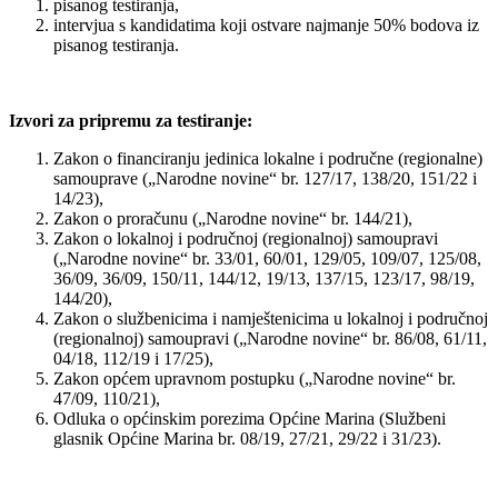
pisanog testiranja,
intervjua s kandidatima koji ostvare najmanje 50% bodova iz
pisanog testiranja.
Izvori za pripremu za testiranje:
Zakon o financiranju jedinica lokalne i područne (regionalne)
samouprave („Narodne novine“ br. 127/17, 138/20, 151/22 i
14/23),
Zakon o proračunu („Narodne novine“ br. 144/21),
Zakon o lokalnoj i područnoj (regionalnoj) samoupravi
(„Narodne novine“ br. 33/01, 60/01, 129/05, 109/07, 125/08,
36/09, 36/09, 150/11, 144/12, 19/13, 137/15, 123/17, 98/19,
144/20),
Zakon o službenicima i namještenicima u lokalnoj i područnoj
(regionalnoj) samoupravi („Narodne novine“ br. 86/08, 61/11,
04/18, 112/19 i 17/25),
Zakon općem upravnom postupku („Narodne novine“ br.
47/09, 110/21),
Odluka o općinskim porezima Općine Marina (Službeni
glasnik Općine Marina br. 08/19, 27/21, 29/22 i 31/23).