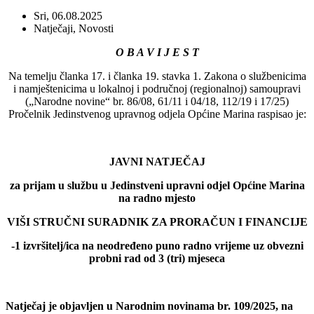
Sri, 06.08.2025
Natječaji
,
Novosti
O B A V I J E S T
Na temelju članka 17. i članka 19. stavka 1. Zakona o službenicima
i namještenicima u lokalnoj i područnoj (regionalnoj) samoupravi
(„Narodne novine“ br. 86/08, 61/11 i 04/18, 112/19 i 17/25)
Pročelnik Jedinstvenog upravnog odjela Općine Marina raspisao je:
JAVNI NATJEČAJ
za prijam u službu u Jedinstveni upravni odjel Općine Marina
na radno mjesto
VIŠI STRUČNI SURADNIK ZA PRORAČUN I FINANCIJE
-1 izvršitelj/ica na neodređeno puno radno vrijeme uz obvezni
probni rad od 3 (tri) mjeseca
Natječaj je objavljen u Narodnim novinama br. 109/2025, na