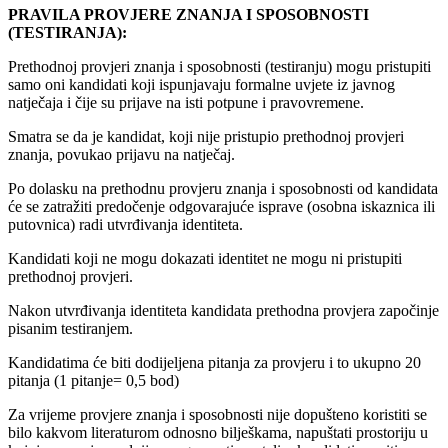
PRAVILA PROVJERE ZNANJA I SPOSOBNOSTI
(TESTIRANJA):
Prethodnoj provjeri znanja i sposobnosti (testiranju) mogu pristupiti
samo oni kandidati koji ispunjavaju formalne uvjete iz javnog
natječaja i čije su prijave na isti potpune i pravovremene.
Smatra se da je kandidat, koji nije pristupio prethodnoj provjeri
znanja, povukao prijavu na natječaj.
Po dolasku na prethodnu provjeru znanja i sposobnosti od kandidata
će se zatražiti predočenje odgovarajuće isprave (osobna iskaznica ili
putovnica) radi utvrđivanja identiteta.
Kandidati koji ne mogu dokazati identitet ne mogu ni pristupiti
prethodnoj provjeri.
Nakon utvrđivanja identiteta kandidata prethodna provjera započinje
pisanim testiranjem.
Kandidatima će biti dodijeljena pitanja za provjeru i to ukupno 20
pitanja (1 pitanje= 0,5 bod)
Za vrijeme provjere znanja i sposobnosti nije dopušteno koristiti se
bilo kakvom literaturom odnosno bilješkama, napuštati prostoriju u