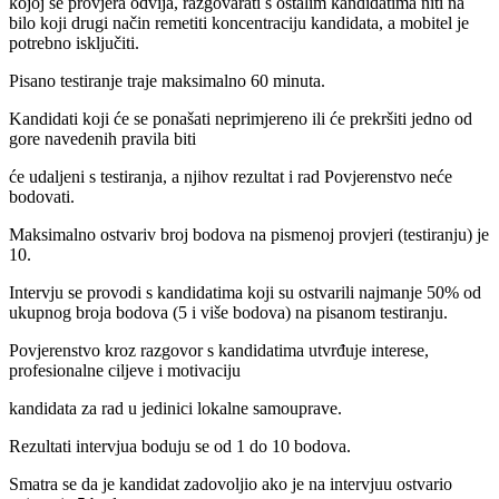
kojoj se provjera odvija, razgovarati s ostalim kandidatima niti na
bilo koji drugi način remetiti koncentraciju kandidata, a mobitel je
potrebno isključiti.
Pisano testiranje traje maksimalno 60 minuta.
Kandidati koji će se ponašati neprimjereno ili će prekršiti jedno od
gore navedenih pravila biti
će udaljeni s testiranja, a njihov rezultat i rad Povjerenstvo neće
bodovati.
Maksimalno ostvariv broj bodova na pismenoj provjeri (testiranju) je
10.
Intervju se provodi s kandidatima koji su ostvarili najmanje 50% od
ukupnog broja bodova (5 i više bodova) na pisanom testiranju.
Povjerenstvo kroz razgovor s kandidatima utvrđuje interese,
profesionalne ciljeve i motivaciju
kandidata za rad u jedinici lokalne samouprave.
Rezultati intervjua boduju se od 1 do 10 bodova.
Smatra se da je kandidat zadovoljio ako je na intervjuu ostvario