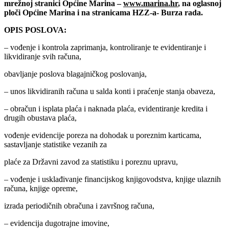
mrežnoj stranici Općine Marina –
www.marina.hr
, na oglasnoj
ploči Općine Marina i na stranicama HZZ-a- Burza rada.
OPIS POSLOVA:
– vođenje i kontrola zaprimanja, kontroliranje te evidentiranje i
likvidiranje svih računa,
obavljanje poslova blagajničkog poslovanja,
– unos likvidiranih računa u salda konti i praćenje stanja obaveza,
– obračun i isplata plaća i naknada plaća, evidentiranje kredita i
drugih obustava plaća,
vođenje evidencije poreza na dohodak u poreznim karticama,
sastavljanje statistike vezanih za
plaće za Državni zavod za statistiku i poreznu upravu,
– vođenje i usklađivanje financijskog knjigovodstva, knjige ulaznih
računa, knjige opreme,
izrada periodičnih obračuna i završnog računa,
– evidencija dugotrajne imovine,