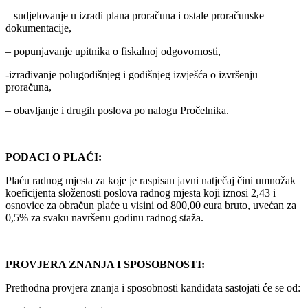
– sudjelovanje u izradi plana proračuna i ostale proračunske
dokumentacije,
– popunjavanje upitnika o fiskalnoj odgovornosti,
-izrađivanje polugodišnjeg i godišnjeg izvješća o izvršenju
proračuna,
– obavljanje i drugih poslova po nalogu Pročelnika.
PODACI O PLAĆI:
Plaću radnog mjesta za koje je raspisan javni natječaj čini umnožak
koeficijenta složenosti poslova radnog mjesta koji iznosi 2,43 i
osnovice za obračun plaće u visini od 800,00 eura bruto, uvećan za
0,5% za svaku navršenu godinu radnog staža.
PROVJERA ZNANJA I SPOSOBNOSTI:
Prethodna provjera znanja i sposobnosti kandidata sastojati će se od: