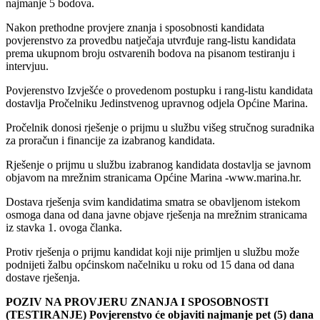
najmanje 5 bodova.
Nakon prethodne provjere znanja i sposobnosti kandidata
povjerenstvo za provedbu natječaja utvrđuje rang-listu kandidata
prema ukupnom broju ostvarenih bodova na pisanom testiranju i
intervjuu.
Povjerenstvo Izvješće o provedenom postupku i rang-listu kandidata
dostavlja Pročelniku Jedinstvenog upravnog odjela Općine Marina.
Pročelnik donosi rješenje o prijmu u službu višeg stručnog suradnika
za proračun i financije za izabranog kandidata.
Rješenje o prijmu u službu izabranog kandidata dostavlja se javnom
objavom na mrežnim stranicama Općine Marina -www.marina.hr.
Dostava rješenja svim kandidatima smatra se obavljenom istekom
osmoga dana od dana javne objave rješenja na mrežnim stranicama
iz stavka 1. ovoga članka.
Protiv rješenja o prijmu kandidat koji nije primljen u službu može
podnijeti žalbu općinskom načelniku u roku od 15 dana od dana
dostave rješenja.
POZIV NA PROVJERU ZNANJA I SPOSOBNOSTI
(TESTIRANJE) Povjerenstvo će objaviti najmanje pet (5) dana