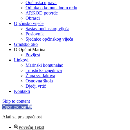
Općinska uprava
Odluka o komunalnom redu
ARKOD potvrde
Obrasci
Općinsko vijeće
Sastav općinskog vijeća
Poslovnik
Sjednice općinskog vijeća
Gradsko oko
O Općini Marina
Povijest
Linkovi
Marinski komunalac
Turistička zajednica
Župa sv. Jakova
Osnovna škola
Dječji vrtić
Kontakti
Skip to content
Open toolbar
Alati za pristupačnost
Povećaj Tekst