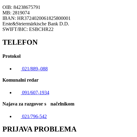
OIB: 84238675791
MB: 2819074
IBAN: HR3724020061825800001
Erste&Steiermärkische Bank D.D.
SWIFT/BIC: ESBCHR22
TELEFON
Protokol
021/889–088
Komunalni redar
091/607-1934
Najava za razgovor s načelnikom
021/796-542
PRIJAVA PROBLEMA