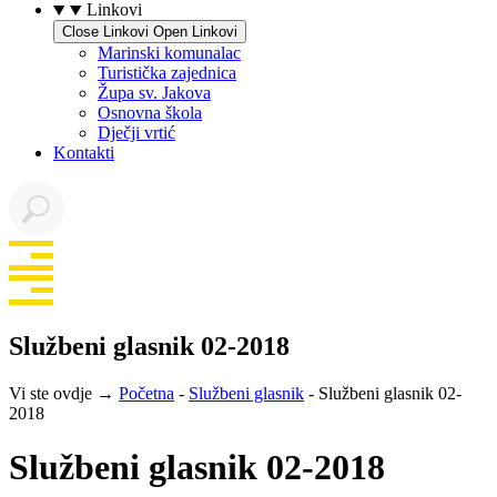
Linkovi
Close Linkovi
Open Linkovi
Marinski komunalac
Turistička zajednica
Župa sv. Jakova
Osnovna škola
Dječji vrtić
Kontakti
Službeni glasnik 02-2018
Vi ste ovdje →
Početna
-
Službeni glasnik
-
Službeni glasnik 02-
2018
Službeni glasnik 02-2018