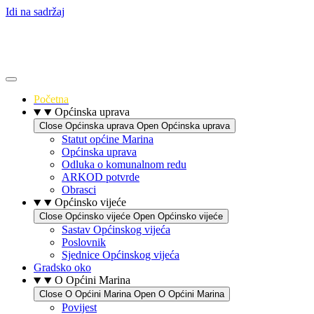
Idi na sadržaj
Početna
Općinska uprava
Close Općinska uprava
Open Općinska uprava
Statut općine Marina
Općinska uprava
Odluka o komunalnom redu
ARKOD potvrde
Obrasci
Općinsko vijeće
Close Općinsko vijeće
Open Općinsko vijeće
Sastav Općinskog vijeća
Poslovnik
Sjednice Općinskog vijeća
Gradsko oko
O Općini Marina
Close O Općini Marina
Open O Općini Marina
Povijest