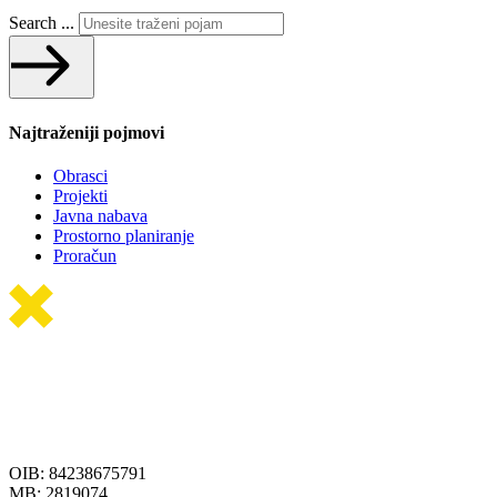
Search ...
Najtraženiji pojmovi
Obrasci
Projekti
Javna nabava
Prostorno planiranje
Proračun
OIB: 84238675791
MB: 2819074