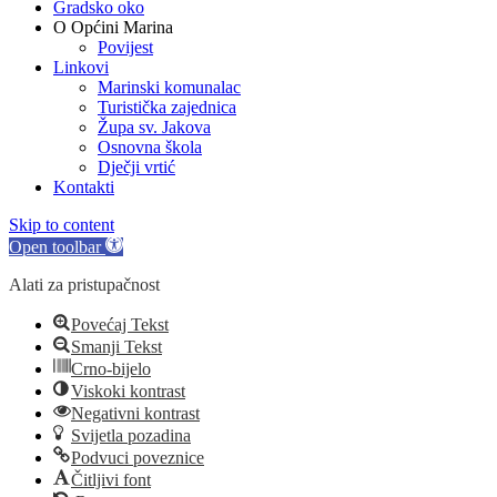
Gradsko oko
O Općini Marina
Povijest
Linkovi
Marinski komunalac
Turistička zajednica
Župa sv. Jakova
Osnovna škola
Dječji vrtić
Kontakti
Skip to content
Open toolbar
Alati za pristupačnost
Povećaj Tekst
Smanji Tekst
Crno-bijelo
Viskoki kontrast
Negativni kontrast
Svijetla pozadina
Podvuci poveznice
Čitljivi font