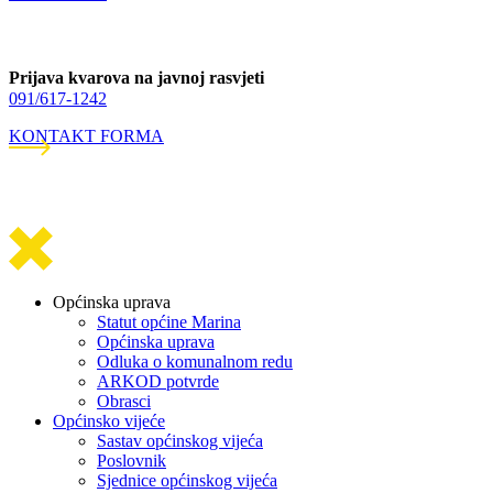
Prijava kvarova na javnoj rasvjeti
091/617-1242
KONTAKT FORMA
Općinska uprava
Statut općine Marina
Općinska uprava
Odluka o komunalnom redu
ARKOD potvrde
Obrasci
Općinsko vijeće
Sastav općinskog vijeća
Poslovnik
Sjednice općinskog vijeća