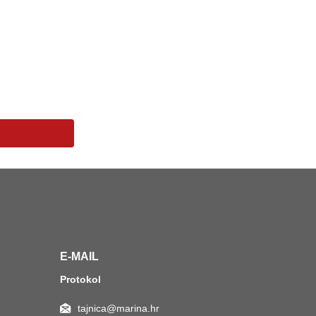
E-MAIL
Protokol
tajnica@marina.hr