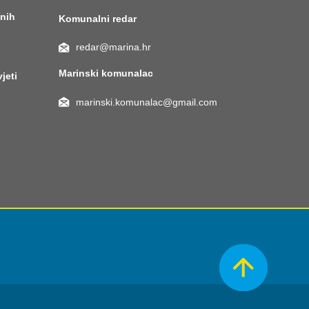
anih
Komunalni redar
redar@marina.hr
Marinski komunalac
vjeti
marinski.komunalac@gmail.com