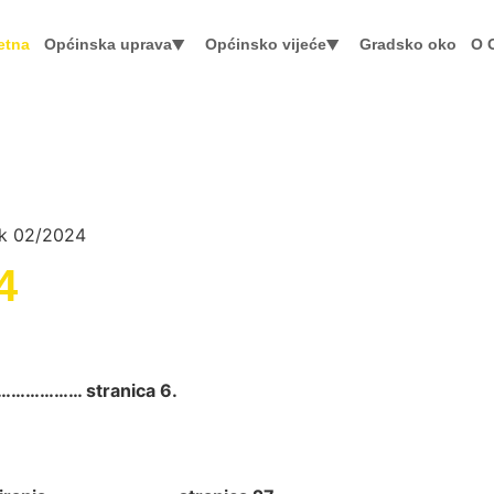
etna
Općinska uprava
Općinsko vijeće
Gradsko oko
O 
ik 02/2024
4
…………………… stranica 6.