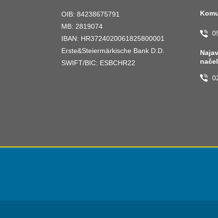
Komu
OIB: 84238675791
MB: 2819074
0
IBAN: HR3724020061825800001
Erste&Steiermärkische Bank D.D.
Naja
nače
SWIFT/BIC: ESBCHR22
0