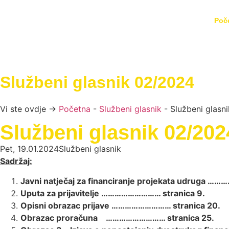
Poč
Službeni glasnik 02/2024
Vi ste ovdje →
Početna
-
Službeni glasnik
-
Službeni glasn
Službeni glasnik 02/202
Pet, 19.01.2024
Službeni glasnik
Sadržaj:
Javni natječaj za financiranje projekata udruga …
Uputa za prijavitelje ……………………… stranica 9.
Opisni obrazac prijave ……………………… stranica 20.
Obrazac proračuna ……………………… stranica 25.