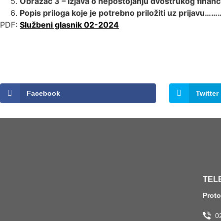
Obrazac 3 – Izjava o nepostojanju
dvostrukog finan
Popis priloga koje je potrebno priložiti
uz prijavu……
PDF:
Službeni glasnik 02-2024
Facebook
Twitter
TEL
Prot
0