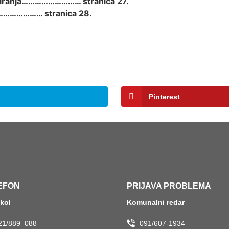
ciranja……………………… stranica 27.
………………… stranica 28.
Pinterest
EFON
PRIJAVA PROBLEMA
okol
Komunalni redar
21/889–088
091/607-1934