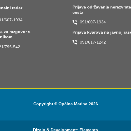
Prijava održavanja nerazvrst
nalni redar
cesta
91/607-1934
091/607-1934
va za razgovor s
Prijava kvarova na javnoj ras
lnikom
091/617-1242
21/796-542
Copyright © Općina Marina 2026
Dizajn & Development:
Elements