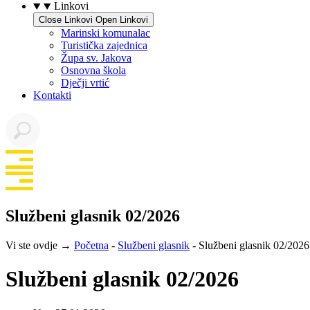
Linkovi
Close Linkovi
Open Linkovi
Marinski komunalac
Turistička zajednica
Župa sv. Jakova
Osnovna škola
Dječji vrtić
Kontakti
Službeni glasnik 02/2026
Vi ste ovdje →
Početna
-
Službeni glasnik
-
Službeni glasnik 02/2026
Službeni glasnik 02/2026