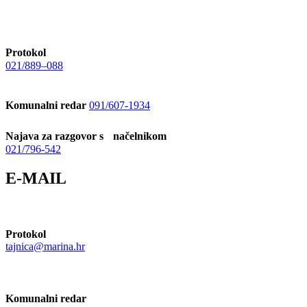
Protokol
021/889–088
Komunalni redar
091/607-1934
Najava za razgovor s načelnikom
021/796-542
E-MAIL
Protokol
tajnica@marina.hr
Komunalni redar