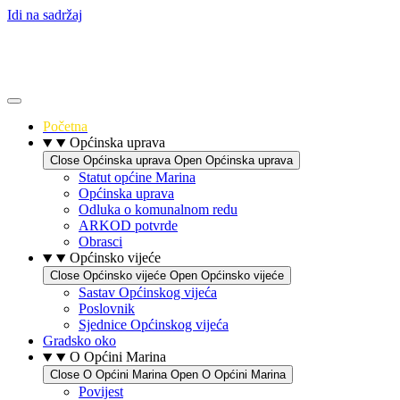
Idi na sadržaj
Početna
Općinska uprava
Close Općinska uprava
Open Općinska uprava
Statut općine Marina
Općinska uprava
Odluka o komunalnom redu
ARKOD potvrde
Obrasci
Općinsko vijeće
Close Općinsko vijeće
Open Općinsko vijeće
Sastav Općinskog vijeća
Poslovnik
Sjednice Općinskog vijeća
Gradsko oko
O Općini Marina
Close O Općini Marina
Open O Općini Marina
Povijest