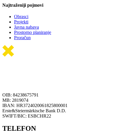
Najtraženiji pojmovi
Obrasci
Projekti
Javna nabava
Prostorno planiranje
Proračun
OIB: 84238675791
MB: 2819074
IBAN: HR3724020061825800001
Erste&Steiermärkische Bank D.D.
SWIFT/BIC: ESBCHR22
TELEFON