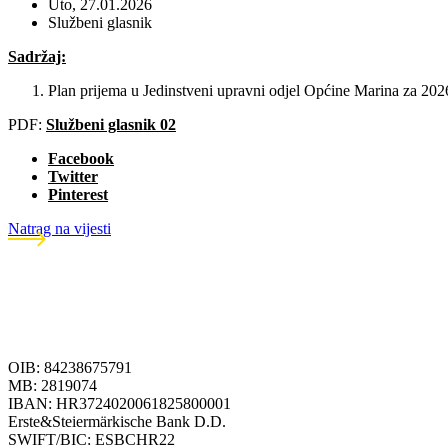
Uto, 27.01.2026
Službeni glasnik
Sadržaj:
Plan prijema u Jedinstveni upravni odjel Općine Marina z
PDF:
Službeni glasnik 02
Facebook
Twitter
Pinterest
Natrag na vijesti
OIB: 84238675791
MB: 2819074
IBAN: HR3724020061825800001
Erste&Steiermärkische Bank D.D.
SWIFT/BIC: ESBCHR22