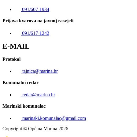
091/607-1934
Prijava kvarova na javnoj rasvjeti
091/617-1242
E-MAIL
Protokol
tajnica@marina.hr
Komunalni redar
redar@marina.hr
Marinski komunalac
marinski.komunalac@gmail.com
Copyright © Općina Marina 2026