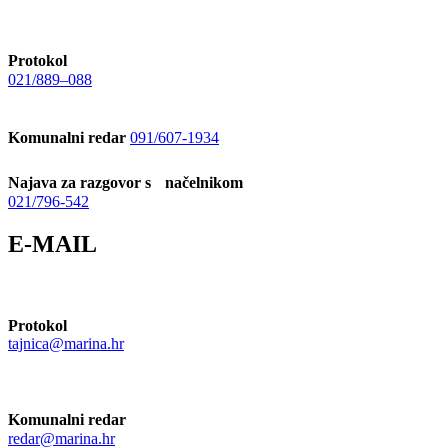
Protokol
021/889–088
Komunalni redar
091/607-1934
Najava za razgovor s načelnikom
021/796-542
E-MAIL
Protokol
tajnica@marina.hr
Komunalni redar
redar@marina.hr