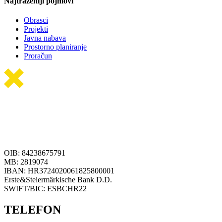
Najtraženiji pojmovi
Obrasci
Projekti
Javna nabava
Prostorno planiranje
Proračun
OIB: 84238675791
MB: 2819074
IBAN: HR3724020061825800001
Erste&Steiermärkische Bank D.D.
SWIFT/BIC: ESBCHR22
TELEFON