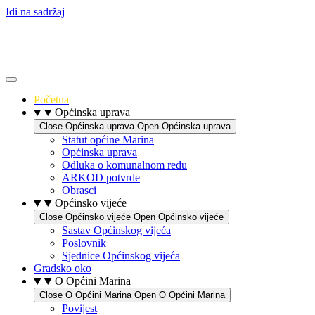
Idi na sadržaj
Početna
Općinska uprava
Close Općinska uprava
Open Općinska uprava
Statut općine Marina
Općinska uprava
Odluka o komunalnom redu
ARKOD potvrde
Obrasci
Općinsko vijeće
Close Općinsko vijeće
Open Općinsko vijeće
Sastav Općinskog vijeća
Poslovnik
Sjednice Općinskog vijeća
Gradsko oko
O Općini Marina
Close O Općini Marina
Open O Općini Marina
Povijest