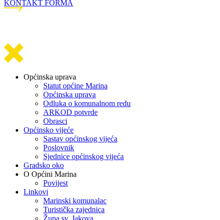
KONTAKT FORMA
Općinska uprava
Statut općine Marina
Općinska uprava
Odluka o komunalnom redu
ARKOD potvrde
Obrasci
Općinsko vijeće
Sastav općinskog vijeća
Poslovnik
Sjednice općinskog vijeća
Gradsko oko
O Općini Marina
Povijest
Linkovi
Marinski komunalac
Turistička zajednica
Župa sv. Jakova