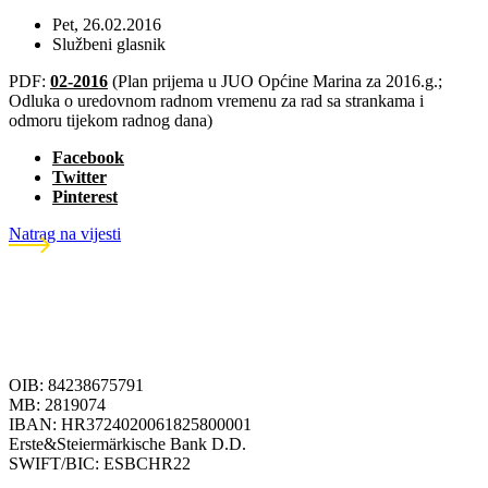
Pet, 26.02.2016
Službeni glasnik
PDF:
02-2016
(Plan prijema u JUO Općine Marina za 2016.g.;
Odluka o uredovnom radnom vremenu za rad sa strankama i
odmoru tijekom radnog dana)
Facebook
Twitter
Pinterest
Natrag na vijesti
OIB: 84238675791
MB: 2819074
IBAN: HR3724020061825800001
Erste&Steiermärkische Bank D.D.
SWIFT/BIC: ESBCHR22