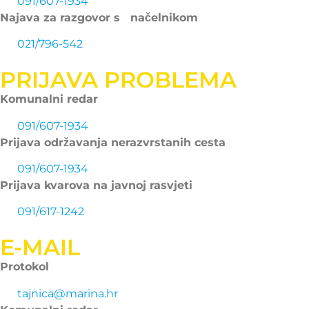
091/607-1934
Najava za razgovor s načelnikom
021/796-542
PRIJAVA PROBLEMA
Komunalni redar
091/607-1934
Prijava održavanja nerazvrstanih cesta
091/607-1934
Prijava kvarova na javnoj rasvjeti
091/617-1242
E-MAIL
Protokol
tajnica@marina.hr