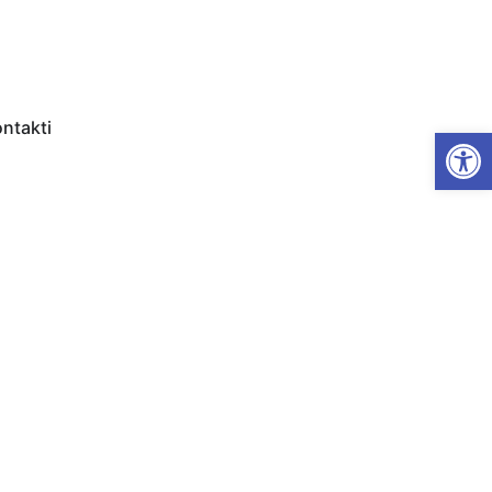
ntakti
Open