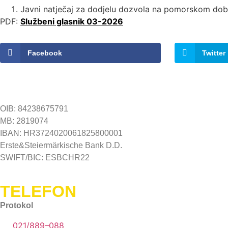
Javni natječaj za dodjelu dozvola na pomorsko
PDF:
Službeni glasnik 03-2026
Facebook
Twitter
OIB: 84238675791
MB: 2819074
IBAN: HR3724020061825800001
Erste&Steiermärkische Bank D.D.
SWIFT/BIC: ESBCHR22
TELEFON
Protokol
021/889–088