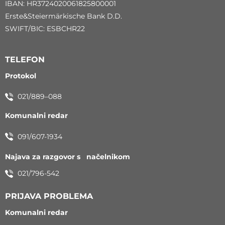
IBAN: HR3724020061825800001
Erste&Steiermärkische Bank D.D.
SWIFT/BIC: ESBCHR22
TELEFON
Protokol
021/889–088
Komunalni redar
091/607-1934
Najava za razgovor s načelnikom
021/796-542
PRIJAVA PROBLEMA
Komunalni redar