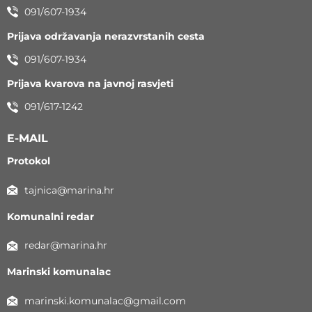
091/607-1934
Prijava održavanja nerazvrstanih cesta
091/607-1934
Prijava kvarova na javnoj rasvjeti
091/617-1242
E-MAIL
Protokol
tajnica@marina.hr
Komunalni redar
redar@marina.hr
Marinski komunalac
marinski.komunalac@gmail.com