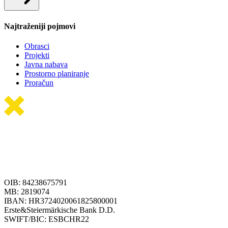
Najtraženiji pojmovi
Obrasci
Projekti
Javna nabava
Prostorno planiranje
Proračun
OIB: 84238675791
MB: 2819074
IBAN: HR3724020061825800001
Erste&Steiermärkische Bank D.D.
SWIFT/BIC: ESBCHR22