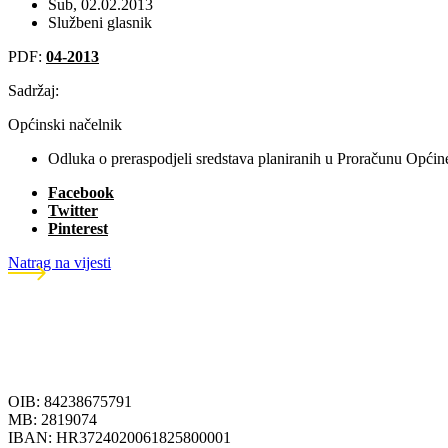
Sub, 02.02.2013
Službeni glasnik
PDF:
04-2013
Sadržaj:
Općinski načelnik
Odluka o preraspodjeli sredstava planiranih u Proračunu Opći
Facebook
Twitter
Pinterest
Natrag na vijesti
OIB: 84238675791
MB: 2819074
IBAN: HR3724020061825800001