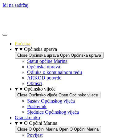
Idi na sadržaj
Početna
Općinska uprava
Close Općinska uprava
Open Općinska uprava
Statut općine Marina
Općinska uprava
Odluka o komunalnom redu
ARKOD potvrde
Obrasci
Općinsko vijeće
Close Općinsko vijeće
Open Općinsko vijeće
Sastav Općinskog vijeća
Poslovnik
Sjednice Općinskog vijeća
Gradsko oko
O Općini Marina
Close O Općini Marina
Open O Općini Marina
Povijest