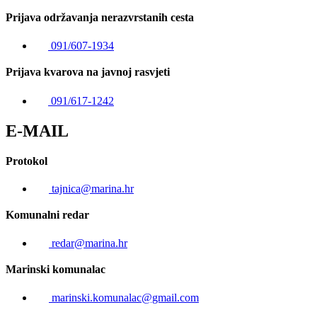
Prijava održavanja nerazvrstanih cesta
091/607-1934
Prijava kvarova na javnoj rasvjeti
091/617-1242
E-MAIL
Protokol
tajnica@marina.hr
Komunalni redar
redar@marina.hr
Marinski komunalac
marinski.komunalac@gmail.com