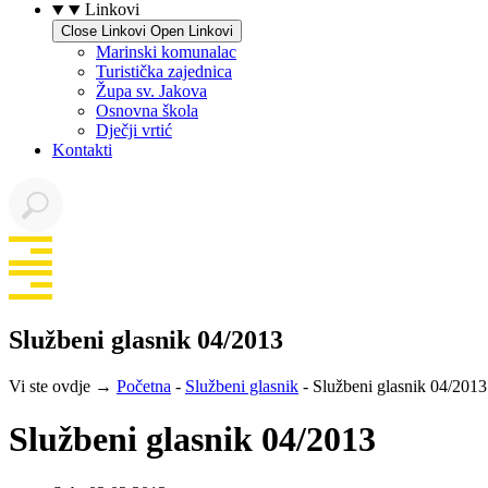
Linkovi
Close Linkovi
Open Linkovi
Marinski komunalac
Turistička zajednica
Župa sv. Jakova
Osnovna škola
Dječji vrtić
Kontakti
Službeni glasnik 04/2013
Vi ste ovdje →
Početna
-
Službeni glasnik
-
Službeni glasnik 04/2013
Službeni glasnik 04/2013