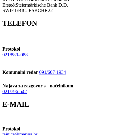
Erste&Steiermärkische Bank D.D.
SWIFT/BIC: ESBCHR22
TELEFON
Protokol
021/889–088
Komunalni redar
091/607-1934
Najava za razgovor s načelnikom
021/796-542
E-MAIL
Protokol
tajnica@marina.hr