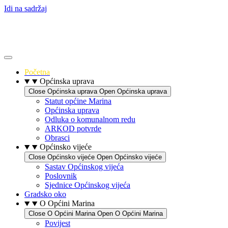
Idi na sadržaj
Početna
Općinska uprava
Close Općinska uprava
Open Općinska uprava
Statut općine Marina
Općinska uprava
Odluka o komunalnom redu
ARKOD potvrde
Obrasci
Općinsko vijeće
Close Općinsko vijeće
Open Općinsko vijeće
Sastav Općinskog vijeća
Poslovnik
Sjednice Općinskog vijeća
Gradsko oko
O Općini Marina
Close O Općini Marina
Open O Općini Marina
Povijest