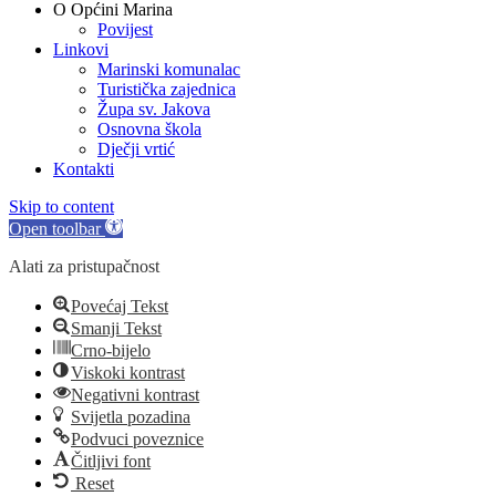
O Općini Marina
Povijest
Linkovi
Marinski komunalac
Turistička zajednica
Župa sv. Jakova
Osnovna škola
Dječji vrtić
Kontakti
Skip to content
Open toolbar
Alati za pristupačnost
Povećaj Tekst
Smanji Tekst
Crno-bijelo
Viskoki kontrast
Negativni kontrast
Svijetla pozadina
Podvuci poveznice
Čitljivi font
Reset