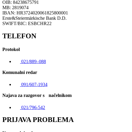
OIB: 84238675791
MB: 2819074
IBAN: HR3724020061825800001
Erste&Steiermärkische Bank D.D.
SWIFT/BIC: ESBCHR22
TELEFON
Protokol
021/889–088
Komunalni redar
091/607-1934
Najava za razgovor s načelnikom
021/796-542
PRIJAVA PROBLEMA