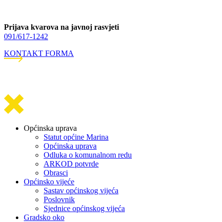
Prijava kvarova na javnoj rasvjeti
091/617-1242
KONTAKT FORMA
Općinska uprava
Statut općine Marina
Općinska uprava
Odluka o komunalnom redu
ARKOD potvrde
Obrasci
Općinsko vijeće
Sastav općinskog vijeća
Poslovnik
Sjednice općinskog vijeća
Gradsko oko