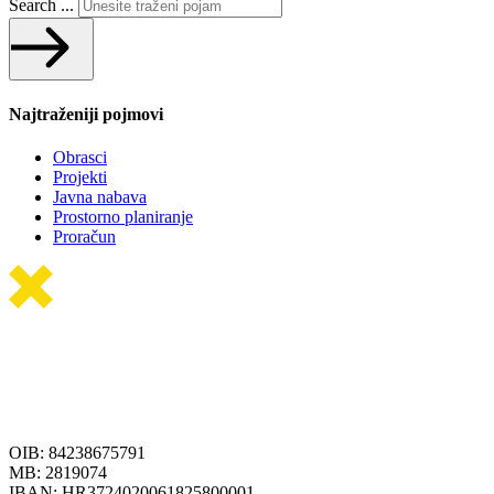
Search ...
Najtraženiji pojmovi
Obrasci
Projekti
Javna nabava
Prostorno planiranje
Proračun
OIB: 84238675791
MB: 2819074
IBAN: HR3724020061825800001