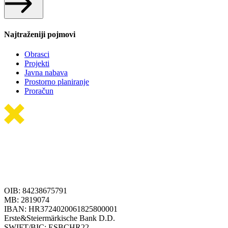
Najtraženiji pojmovi
Obrasci
Projekti
Javna nabava
Prostorno planiranje
Proračun
OIB: 84238675791
MB: 2819074
IBAN: HR3724020061825800001
Erste&Steiermärkische Bank D.D.
SWIFT/BIC: ESBCHR22