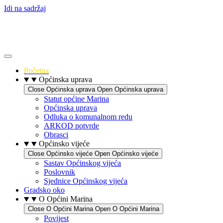
Idi na sadržaj
Početna
Općinska uprava
Close Općinska uprava
Open Općinska uprava
Statut općine Marina
Općinska uprava
Odluka o komunalnom redu
ARKOD potvrde
Obrasci
Općinsko vijeće
Close Općinsko vijeće
Open Općinsko vijeće
Sastav Općinskog vijeća
Poslovnik
Sjednice Općinskog vijeća
Gradsko oko
O Općini Marina
Close O Općini Marina
Open O Općini Marina
Povijest