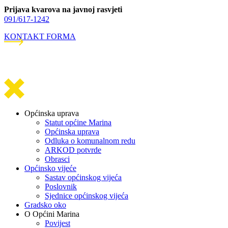
Prijava kvarova na javnoj rasvjeti
091/617-1242
KONTAKT FORMA
Općinska uprava
Statut općine Marina
Općinska uprava
Odluka o komunalnom redu
ARKOD potvrde
Obrasci
Općinsko vijeće
Sastav općinskog vijeća
Poslovnik
Sjednice općinskog vijeća
Gradsko oko
O Općini Marina
Povijest