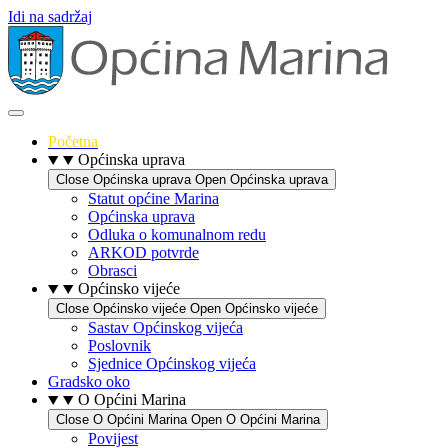
Idi na sadržaj
Početna
Općinska uprava
Close Općinska uprava
Open Općinska uprava
Statut općine Marina
Općinska uprava
Odluka o komunalnom redu
ARKOD potvrde
Obrasci
Općinsko vijeće
Close Općinsko vijeće
Open Općinsko vijeće
Sastav Općinskog vijeća
Poslovnik
Sjednice Općinskog vijeća
Gradsko oko
O Općini Marina
Close O Općini Marina
Open O Općini Marina
Povijest