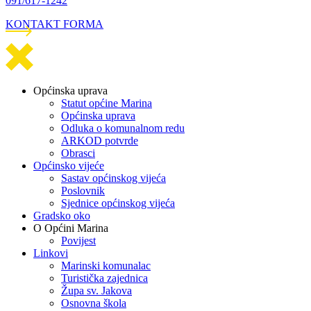
091/617-1242
KONTAKT FORMA
Općinska uprava
Statut općine Marina
Općinska uprava
Odluka o komunalnom redu
ARKOD potvrde
Obrasci
Općinsko vijeće
Sastav općinskog vijeća
Poslovnik
Sjednice općinskog vijeća
Gradsko oko
O Općini Marina
Povijest
Linkovi
Marinski komunalac
Turistička zajednica
Župa sv. Jakova
Osnovna škola