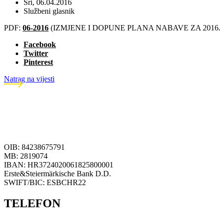
Sri, 06.04.2016
Službeni glasnik
PDF:
06-2016
(IZMJENE I DOPUNE PLANA NABAVE ZA 2016
Facebook
Twitter
Pinterest
Natrag na vijesti
OIB: 84238675791
MB: 2819074
IBAN: HR3724020061825800001
Erste&Steiermärkische Bank D.D.
SWIFT/BIC: ESBCHR22
TELEFON