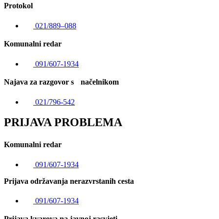
Protokol
021/889–088
Komunalni redar
091/607-1934
Najava za razgovor s načelnikom
021/796-542
PRIJAVA PROBLEMA
Komunalni redar
091/607-1934
Prijava održavanja nerazvrstanih cesta
091/607-1934
Prijava kvarova na javnoj rasvjeti