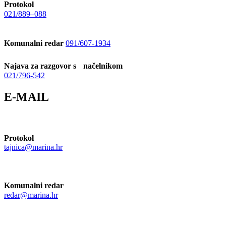
Protokol
021/889–088
Komunalni redar
091/607-1934
Najava za razgovor s načelnikom
021/796-542
E-MAIL
Protokol
tajnica@marina.hr
Komunalni redar
redar@marina.hr