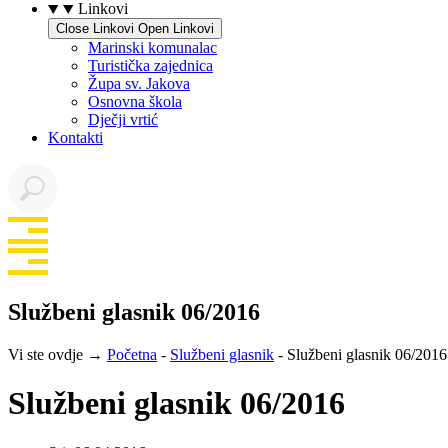
Linkovi
Close Linkovi
Open Linkovi
Marinski komunalac
Turistička zajednica
Župa sv. Jakova
Osnovna škola
Dječji vrtić
Kontakti
Službeni glasnik 06/2016
Vi ste ovdje →
Početna
-
Službeni glasnik
-
Službeni glasnik 06/2016
Službeni glasnik 06/2016