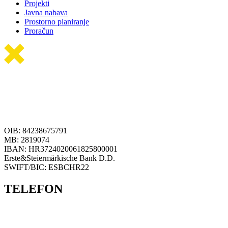
Projekti
Javna nabava
Prostorno planiranje
Proračun
OIB: 84238675791
MB: 2819074
IBAN: HR3724020061825800001
Erste&Steiermärkische Bank D.D.
SWIFT/BIC: ESBCHR22
TELEFON