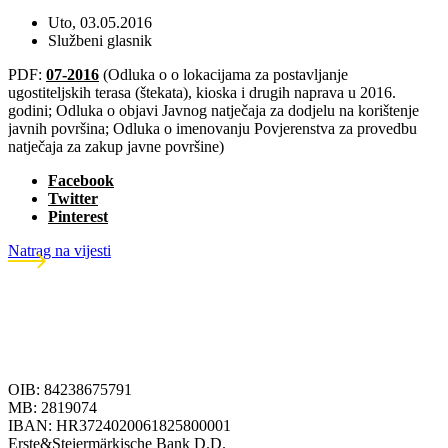
Uto, 03.05.2016
Službeni glasnik
PDF:
07-2016
(Odluka o o lokacijama za postavljanje
ugostiteljskih terasa (štekata), kioska i drugih naprava u 2016.
godini; Odluka o objavi Javnog natječaja za dodjelu na korištenje
javnih površina; Odluka o imenovanju Povjerenstva za provedbu
natječaja za zakup javne površine)
Facebook
Twitter
Pinterest
Natrag na vijesti
OIB: 84238675791
MB: 2819074
IBAN: HR3724020061825800001
Erste&Steiermärkische Bank D.D.