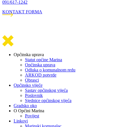
091/617-1242
KONTAKT FORMA
Općinska uprava
Statut općine Marina
Općinska uprava
Odluka o komunalnom redu
ARKOD potvrde
Obrasci
Općinsko vijeće
Sastav općinskog vijeća
Poslovnik
Sjednice općinskog vijeća
Gradsko oko
O Općini Marina
Povijest
Linkovi
Marinski komunalac