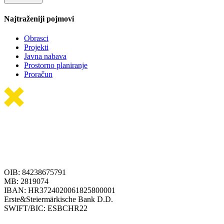
Najtraženiji pojmovi
Obrasci
Projekti
Javna nabava
Prostorno planiranje
Proračun
OIB: 84238675791
MB: 2819074
IBAN: HR3724020061825800001
Erste&Steiermärkische Bank D.D.
SWIFT/BIC: ESBCHR22