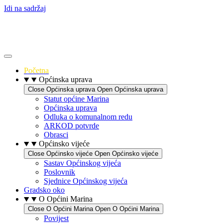
Idi na sadržaj
Početna
Općinska uprava
Close Općinska uprava
Open Općinska uprava
Statut općine Marina
Općinska uprava
Odluka o komunalnom redu
ARKOD potvrde
Obrasci
Općinsko vijeće
Close Općinsko vijeće
Open Općinsko vijeće
Sastav Općinskog vijeća
Poslovnik
Sjednice Općinskog vijeća
Gradsko oko
O Općini Marina
Close O Općini Marina
Open O Općini Marina
Povijest