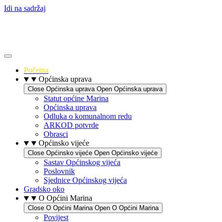
Idi na sadržaj
Početna
Općinska uprava
Close Općinska uprava
Open Općinska uprava
Statut općine Marina
Općinska uprava
Odluka o komunalnom redu
ARKOD potvrde
Obrasci
Općinsko vijeće
Close Općinsko vijeće
Open Općinsko vijeće
Sastav Općinskog vijeća
Poslovnik
Sjednice Općinskog vijeća
Gradsko oko
O Općini Marina
Close O Općini Marina
Open O Općini Marina
Povijest