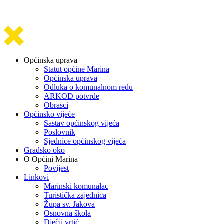
Općinska uprava
Statut općine Marina
Općinska uprava
Odluka o komunalnom redu
ARKOD potvrde
Obrasci
Općinsko vijeće
Sastav općinskog vijeća
Poslovnik
Sjednice općinskog vijeća
Gradsko oko
O Općini Marina
Povijest
Linkovi
Marinski komunalac
Turistička zajednica
Župa sv. Jakova
Osnovna škola
Dječji vrtić