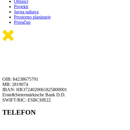
Obrasci
Projekti
Javna nabava
Prostorno planiranje
Proračun
OIB: 84238675791
MB: 2819074
IBAN: HR3724020061825800001
Erste&Steiermärkische Bank D.D.
SWIFT/BIC: ESBCHR22
TELEFON