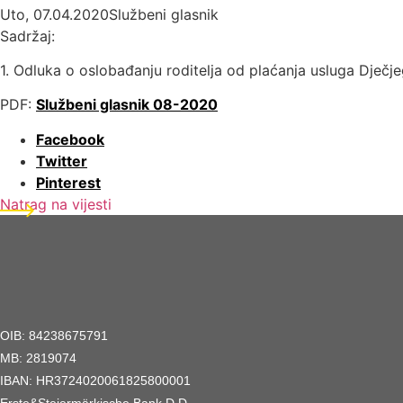
Uto, 07.04.2020
Službeni glasnik
Sadržaj:
1. Odluka o oslobađanju roditelja od plaćanja usluga Dje
PDF:
Službeni glasnik 08-2020
Facebook
Twitter
Pinterest
Natrag na vijesti
OIB: 84238675791
MB: 2819074
IBAN: HR3724020061825800001
Erste&Steiermärkische Bank D.D.