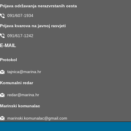
Prijava održavanja nerazvrstanih cesta
091/607-1934
Prijava kvarova na javnoj rasvjeti
091/617-1242
E-MAIL
Protokol
tajnica@marina.hr
Komunalni redar
redar@marina.hr
Marinski komunalac
marinski.komunalac@gmail.com