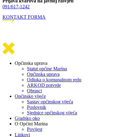
Prijava kvarova na javnoj rasvjeti
091/617-1242
KONTAKT FORMA
Općinska uprava
Statut općine Marina
Općinska uprava
Odluka o komunalnom redu
ARKOD potvrde
Obrasci
Općinsko vijeće
Sastav općinskog vijeća
Poslovnik
Sjednice općinskog vijeća
Gradsko oko
O Općini Marina
Povijest
Linkovi