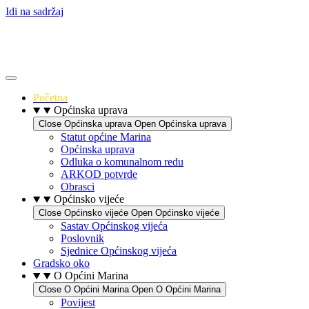
Idi na sadržaj
Početna
Općinska uprava
Close Općinska uprava
Open Općinska uprava
Statut općine Marina
Općinska uprava
Odluka o komunalnom redu
ARKOD potvrde
Obrasci
Općinsko vijeće
Close Općinsko vijeće
Open Općinsko vijeće
Sastav Općinskog vijeća
Poslovnik
Sjednice Općinskog vijeća
Gradsko oko
O Općini Marina
Close O Općini Marina
Open O Općini Marina
Povijest