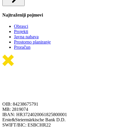
Najtraženiji pojmovi
Obrasci
Projekti
Javna nabava
Prostorno planiranje
Proračun
OIB: 84238675791
MB: 2819074
IBAN: HR3724020061825800001
Erste&Steiermärkische Bank D.D.
SWIFT/BIC: ESBCHR22