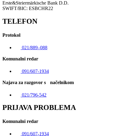
Erste&Steiermärkische Bank D.D.
SWIFT/BIC: ESBCHR22
TELEFON
Protokol
021/889–088
Komunalni redar
091/607-1934
Najava za razgovor s načelnikom
021/796-542
PRIJAVA PROBLEMA
Komunalni redar
091/607-1934