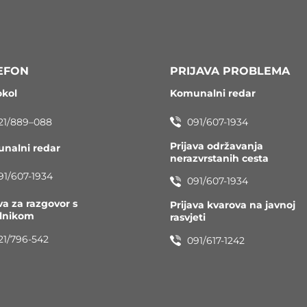
EFON
PRIJAVA PROBLEMA
okol
Komunalni redar
21/889–088
091/607-1934
Prijava održavanja
nalni redar
nerazvrstanih cesta
91/607-1934
091/607-1934
va za razgovor s
Prijava kvarova na javnoj
elnikom
rasvjeti
21/796-542
091/617-1242