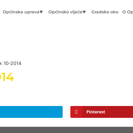
Općinska uprava
Općinsko vijeće
Gradsko oko
O Op
ik 10-2014
014
Pinterest