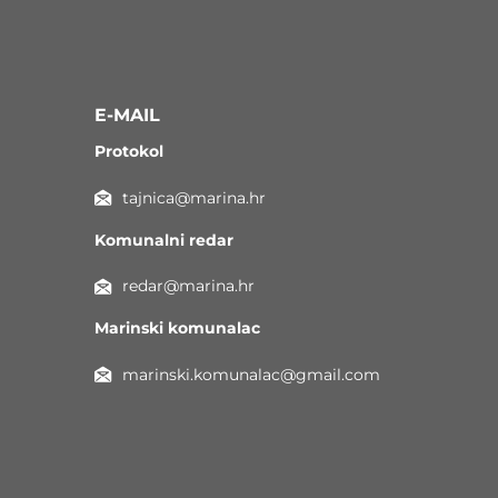
E-MAIL
Protokol
tajnica@marina.hr
Komunalni redar
redar@marina.hr
Marinski komunalac
marinski.komunalac@gmail.com