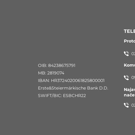
TEL
Prot
0
Komu
OIB: 84238675791
MB: 2819074
0
IBAN: HR3724020061825800001
Erste&Steiermärkische Bank D.D.
Naja
nač
SWIFT/BIC: ESBCHR22
0