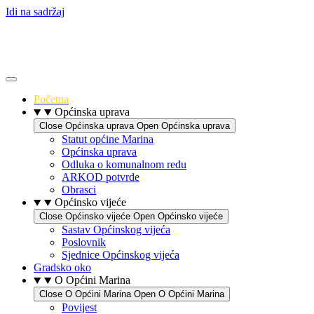
Idi na sadržaj
Početna
Općinska uprava
Close Općinska uprava
Open Općinska uprava
Statut općine Marina
Općinska uprava
Odluka o komunalnom redu
ARKOD potvrde
Obrasci
Općinsko vijeće
Close Općinsko vijeće
Open Općinsko vijeće
Sastav Općinskog vijeća
Poslovnik
Sjednice Općinskog vijeća
Gradsko oko
O Općini Marina
Close O Općini Marina
Open O Općini Marina
Povijest