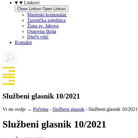
Linkovi
Close Linkovi
Open Linkovi
Marinski komunalac
Turistička zajednica
Župa sv. Jakova
Osnovna škola
Dječji vrtić
Kontakti
Službeni glasnik 10/2021
Vi ste ovdje →
Početna
-
Službeni glasnik
-
Službeni glasnik 10/2021
Službeni glasnik 10/2021