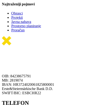
Najtraženiji pojmovi
Obrasci
Projekti
Javna nabava
Prostorno planiranje
Proračun
OIB: 84238675791
MB: 2819074
IBAN: HR3724020061825800001
Erste&Steiermärkische Bank D.D.
SWIFT/BIC: ESBCHR22
TELEFON