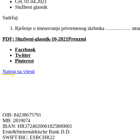
Čet, 01.04.2021
Službeni glasnik
Sadržaj:
Rješenje o imenovanju privremenog skrbnika …………… stran
PDF: Sluzbeni-glasnik-10-2021
Preuzmi
Facebook
Twitter
Pinterest
Natrag na vijesti
OIB: 84238675791
MB: 2819074
IBAN: HR3724020061825800001
Erste&Steiermärkische Bank D.D.
SWIFT/BIC: ESBCHR22