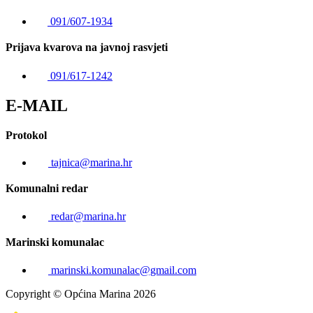
091/607-1934
Prijava kvarova na javnoj rasvjeti
091/617-1242
E-MAIL
Protokol
tajnica@marina.hr
Komunalni redar
redar@marina.hr
Marinski komunalac
marinski.komunalac@gmail.com
Copyright © Općina Marina 2026