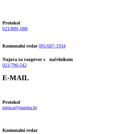
Protokol
021/889–088
Komunalni redar
091/607-1934
Najava za razgovor s načelnikom
021/796-542
E-MAIL
Protokol
tajnica@marina.hr
Komunalni redar