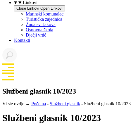
Linkovi
Close Linkovi
Open Linkovi
Marinski komunalac
Turistička zajednica
Župa sv. Jakova
Osnovna škola
Dječji vrtić
Kontakti
Službeni glasnik 10/2023
Vi ste ovdje →
Početna
-
Službeni glasnik
-
Službeni glasnik 10/2023
Službeni glasnik 10/2023