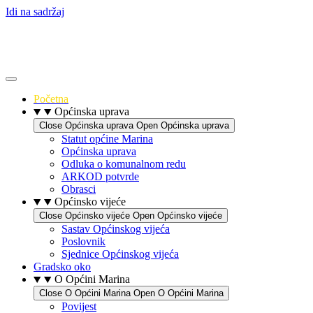
Idi na sadržaj
Početna
Općinska uprava
Close Općinska uprava
Open Općinska uprava
Statut općine Marina
Općinska uprava
Odluka o komunalnom redu
ARKOD potvrde
Obrasci
Općinsko vijeće
Close Općinsko vijeće
Open Općinsko vijeće
Sastav Općinskog vijeća
Poslovnik
Sjednice Općinskog vijeća
Gradsko oko
O Općini Marina
Close O Općini Marina
Open O Općini Marina
Povijest