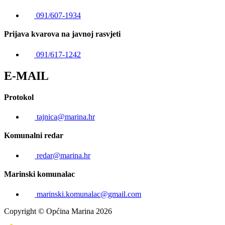
091/607-1934
Prijava kvarova na javnoj rasvjeti
091/617-1242
E-MAIL
Protokol
tajnica@marina.hr
Komunalni redar
redar@marina.hr
Marinski komunalac
marinski.komunalac@gmail.com
Copyright © Općina Marina 2026