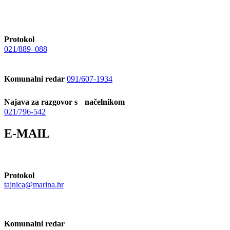
Protokol
021/889–088
Komunalni redar
091/607-1934
Najava za razgovor s načelnikom
021/796-542
E-MAIL
Protokol
tajnica@marina.hr
Komunalni redar