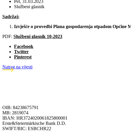
Pet, 31.03.2023
Službeni glasnik
Sadržaj:
Izvješće o provedbi Plana gospodarenja otpadom
Općine 
PDF:
Službeni glasnik 10-2023
Facebook
Twitter
Pinterest
Natrag na vijesti
OIB: 84238675791
MB: 2819074
IBAN: HR3724020061825800001
Erste&Steiermärkische Bank D.D.
SWIFT/BIC: ESBCHR22