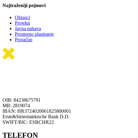
Najtraženiji pojmovi
Obrasci
Projekti
Javna nabava
Prostorno planiranje
Proračun
OIB: 84238675791
MB: 2819074
IBAN: HR3724020061825800001
Erste&Steiermärkische Bank D.D.
SWIFT/BIC: ESBCHR22
TELEFON