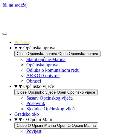
Idi na sadržaj
Početna
Općinska uprava
Close Općinska uprava
Open Općinska uprava
Statut općine Marina
Općinska uprava
Odluka o komunalnom redu
ARKOD potvrde
Obrasci
Općinsko vijeće
Close Općinsko vijeće
Open Općinsko vijeće
Sastav Općinskog vijeća
Poslovnik
Sjednice Općinskog vijeća
Gradsko oko
O Općini Marina
Close O Općini Marina
Open O Općini Marina
Povijest