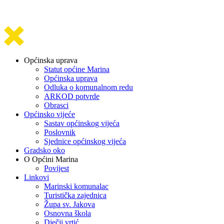
Općinska uprava
Statut općine Marina
Općinska uprava
Odluka o komunalnom redu
ARKOD potvrde
Obrasci
Općinsko vijeće
Sastav općinskog vijeća
Poslovnik
Sjednice općinskog vijeća
Gradsko oko
O Općini Marina
Povijest
Linkovi
Marinski komunalac
Turistička zajednica
Župa sv. Jakova
Osnovna škola
Dječji vrtić