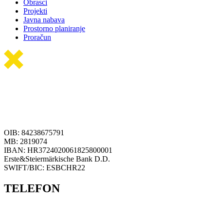
Obrasci
Projekti
Javna nabava
Prostorno planiranje
Proračun
OIB: 84238675791
MB: 2819074
IBAN: HR3724020061825800001
Erste&Steiermärkische Bank D.D.
SWIFT/BIC: ESBCHR22
TELEFON