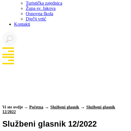
Turistička zajednica
Župa sv. Jakova
Osnovna škola
Dječji vrtić
Kontakti
Službeni glasnik
12/2022
Vi ste ovdje →
Početna
Službeni glasnik
Službeni glasnik
12/2022
Službeni glasnik 12/2022