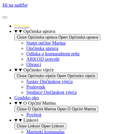
Idi na sadržaj
Početna
Općinska uprava
Close Općinska uprava
Open Općinska uprava
Statut općine Marina
Općinska uprava
Odluka o komunalnom redu
ARKOD potvrde
Obrasci
Općinsko vijeće
Close Općinsko vijeće
Open Općinsko vijeće
Sastav Općinskog vijeća
Poslovnik
Sjednice Općinskog vijeća
Gradsko oko
O Općini Marina
Close O Općini Marina
Open O Općini Marina
Povijest
Linkovi
Close Linkovi
Open Linkovi
Marinski komunalac