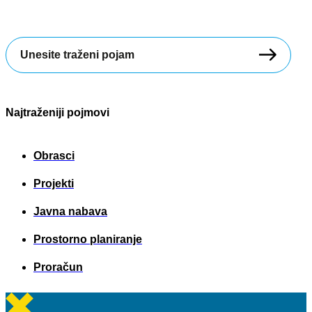
Search
...
Najtraženiji pojmovi
Obrasci
Projekti
Javna nabava
Prostorno planiranje
Proračun