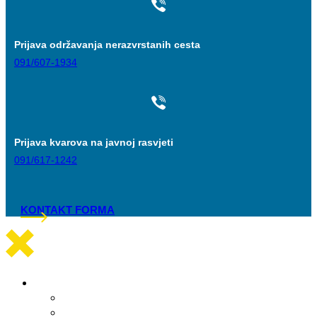
Prijava održavanja nerazvrstanih cesta
091/607-1934
Prijava kvarova na javnoj rasvjeti
091/617-1242
KONTAKT FORMA
Općinska uprava
Statut općine Marina
Općinska uprava