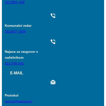
021/889–088
Komunalni redar
091/607-1934
Najava za razgovor s
načelnikom
021/796-542
E-MAIL
Protokol
tajnica@marina.hr