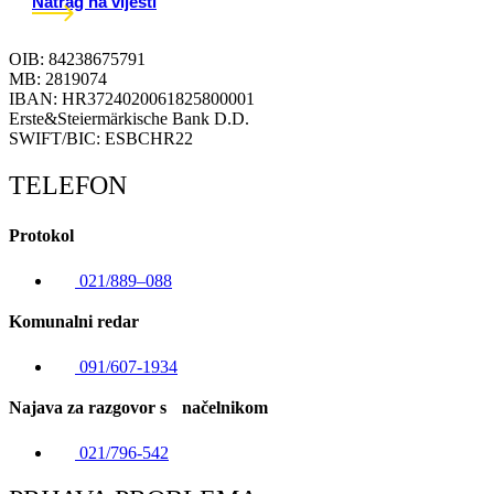
Natrag na vijesti
OIB: 84238675791
MB: 2819074
IBAN: HR3724020061825800001
Erste&Steiermärkische Bank D.D.
SWIFT/BIC: ESBCHR22
TELEFON
Protokol
021/889–088
Komunalni redar
091/607-1934
Najava za razgovor s načelnikom
021/796-542