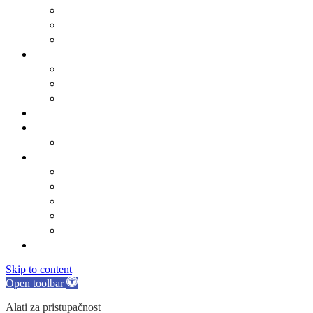
Odluka o komunalnom redu
ARKOD potvrde
Obrasci
Općinsko vijeće
Sastav općinskog vijeća
Poslovnik
Sjednice općinskog vijeća
Gradsko oko
O Općini Marina
Povijest
Linkovi
Marinski komunalac
Turistička zajednica
Župa sv. Jakova
Osnovna škola
Dječji vrtić
Kontakti
Skip to content
Open toolbar
Alati za pristupačnost