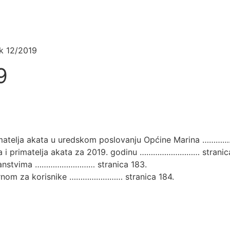
ik 12/2019
9
 primatelja akata u uredskom poslovanju Općine Marina ……
telja i primatelja akata za 2019. godinu ……………………… stranic
 kućanstvima ……………………… stranica 183.
isternom za korisnike …………………… stranica 184.