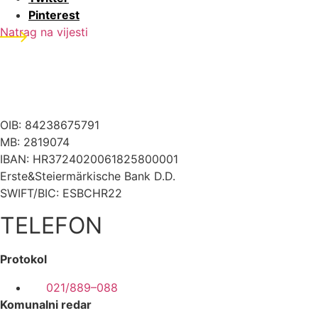
Pinterest
Natrag na vijesti
OIB: 84238675791
MB: 2819074
IBAN: HR3724020061825800001
Erste&Steiermärkische Bank D.D.
SWIFT/BIC: ESBCHR22
TELEFON
Protokol
021/889–088
Komunalni redar