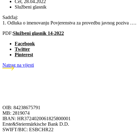
Čet, 28.04.2022
Službeni glasnik
Sadržaj:
1. Odluka o imenovanju Povjerenstva za provedbu javnog pozi
PDF:
Službeni glasnik 14-2022
Facebook
Twitter
Pinterest
Natrag na vijesti
OIB: 84238675791
MB: 2819074
IBAN: HR3724020061825800001
Erste&Steiermärkische Bank D.D.
SWIFT/BIC: ESBCHR22