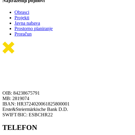
Najtraženiji pojmovi
Obrasci
Projekti
Javna nabava
Prostorno planiranje
Proračun
OIB: 84238675791
MB: 2819074
IBAN: HR3724020061825800001
Erste&Steiermärkische Bank D.D.
SWIFT/BIC: ESBCHR22
TELEFON