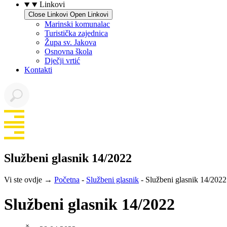
Linkovi
Close Linkovi
Open Linkovi
Marinski komunalac
Turistička zajednica
Župa sv. Jakova
Osnovna škola
Dječji vrtić
Kontakti
Službeni glasnik 14/2022
Vi ste ovdje →
Početna
-
Službeni glasnik
-
Službeni glasnik 14/2022
Službeni glasnik 14/2022