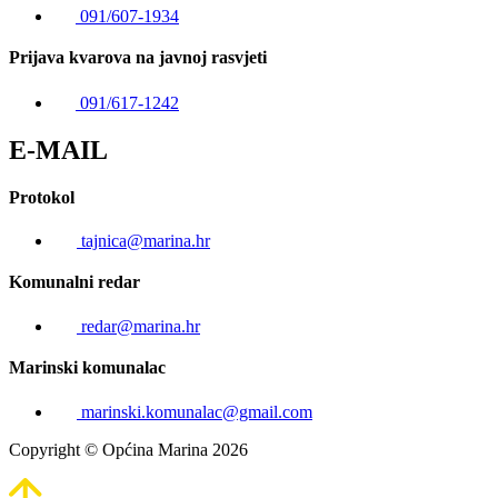
091/607-1934
Prijava kvarova na javnoj rasvjeti
091/617-1242
E-MAIL
Protokol
tajnica@marina.hr
Komunalni redar
redar@marina.hr
Marinski komunalac
marinski.komunalac@gmail.com
Copyright © Općina Marina 2026