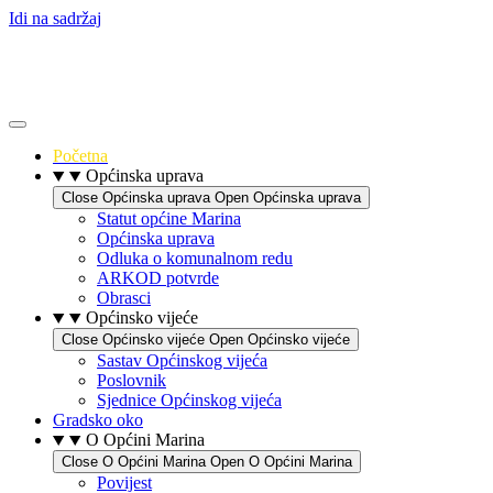
Idi na sadržaj
Početna
Općinska uprava
Close Općinska uprava
Open Općinska uprava
Statut općine Marina
Općinska uprava
Odluka o komunalnom redu
ARKOD potvrde
Obrasci
Općinsko vijeće
Close Općinsko vijeće
Open Općinsko vijeće
Sastav Općinskog vijeća
Poslovnik
Sjednice Općinskog vijeća
Gradsko oko
O Općini Marina
Close O Općini Marina
Open O Općini Marina
Povijest