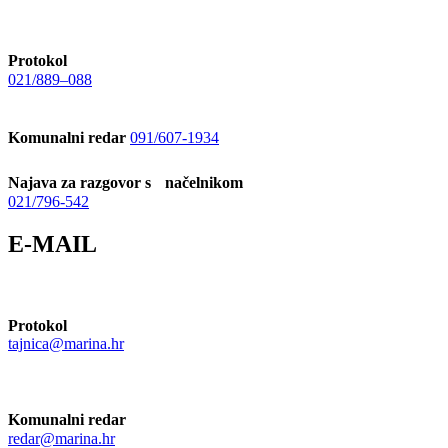
Protokol
021/889–088
Komunalni redar
091/607-1934
Najava za razgovor s načelnikom
021/796-542
E-MAIL
Protokol
tajnica@marina.hr
Komunalni redar
redar@marina.hr