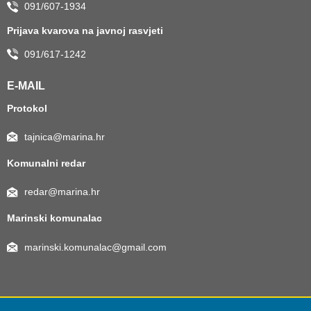
091/607-1934
Prijava kvarova na javnoj rasvjeti
091/617-1242
E-MAIL
Protokol
tajnica@marina.hr
Komunalni redar
redar@marina.hr
Marinski komunalac
marinski.komunalac@gmail.com