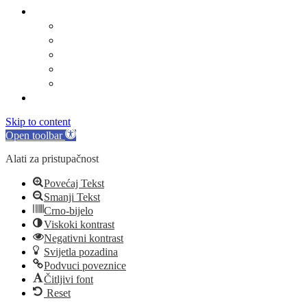
Linkovi
Marinski komunalac
Turistička zajednica
Župa sv. Jakova
Osnovna škola
Dječji vrtić
Kontakti
Skip to content
Open toolbar
Alati za pristupačnost
Povećaj Tekst
Smanji Tekst
Crno-bijelo
Viskoki kontrast
Negativni kontrast
Svijetla pozadina
Podvuci poveznice
Čitljivi font
Reset