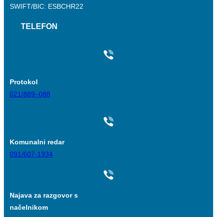
SWIFT/BIC: ESBCHR22
TELEFON
Protokol
021/889–088
Komunalni redar
091/607-1934
Najava za razgovor s
načelnikom