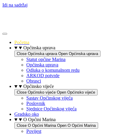
Idi na sadržaj
Početna
Općinska uprava
Close Općinska uprava
Open Općinska uprava
Statut općine Marina
Općinska uprava
Odluka o komunalnom redu
ARKOD potvrde
Obrasci
Općinsko vijeće
Close Općinsko vijeće
Open Općinsko vijeće
Sastav Općinskog vijeća
Poslovnik
Sjednice Općinskog vijeća
Gradsko oko
O Općini Marina
Close O Općini Marina
Open O Općini Marina
Povijest