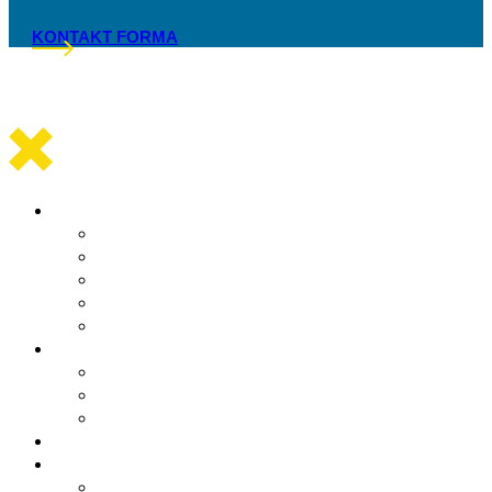
KONTAKT FORMA
Općinska uprava
Statut općine Marina
Općinska uprava
Odluka o komunalnom redu
ARKOD potvrde
Obrasci
Općinsko vijeće
Sastav općinskog vijeća
Poslovnik
Sjednice općinskog vijeća
Gradsko oko
O Općini Marina
Povijest