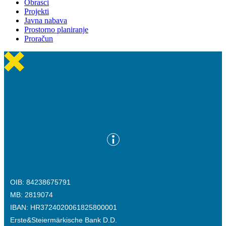
Obrasci
Projekti
Javna nabava
Prostorno planiranje
Proračun
OIB: 84238675791
MB: 2819074
IBAN: HR3724020061825800001
Erste&Steiermärkische Bank D.D.