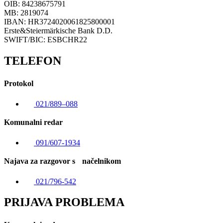
OIB: 84238675791
MB: 2819074
IBAN: HR3724020061825800001
Erste&Steiermärkische Bank D.D.
SWIFT/BIC: ESBCHR22
TELEFON
Protokol
021/889–088
Komunalni redar
091/607-1934
Najava za razgovor s načelnikom
021/796-542
PRIJAVA PROBLEMA