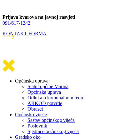
Prijava kvarova na javnoj rasvjeti
091/617-1242
KONTAKT FORMA
Općinska uprava
Statut općine Marina
Općinska uprava
Odluka o komunalnom redu
ARKOD potvrde
Obrasci
Općinsko vijeće
Sastav općinskog vijeća
Poslovnik
Sjednice općinskog vijeća
Gradsko oko