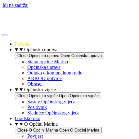
Idi na sadržaj
Početna
Općinska uprava
Close Općinska uprava
Open Općinska uprava
Statut općine Marina
Općinska uprava
Odluka o komunalnom redu
ARKOD potvrde
Obrasci
Općinsko vijeće
Close Općinsko vijeće
Open Općinsko vijeće
Sastav Općinskog vijeća
Poslovnik
Sjednice Općinskog vijeća
Gradsko oko
O Općini Marina
Close O Općini Marina
Open O Općini Marina
Povijest