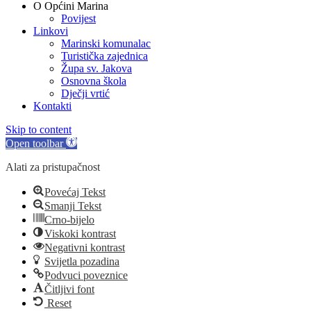
O Općini Marina
Povijest
Linkovi
Marinski komunalac
Turistička zajednica
Župa sv. Jakova
Osnovna škola
Dječji vrtić
Kontakti
Skip to content
Open toolbar
Alati za pristupačnost
Povećaj Tekst
Smanji Tekst
Crno-bijelo
Viskoki kontrast
Negativni kontrast
Svijetla pozadina
Podvuci poveznice
Čitljivi font
Reset