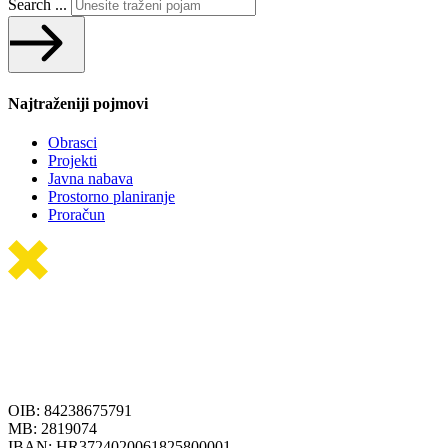
Search ...
Najtraženiji pojmovi
Obrasci
Projekti
Javna nabava
Prostorno planiranje
Proračun
OIB: 84238675791
MB: 2819074
IBAN: HR3724020061825800001