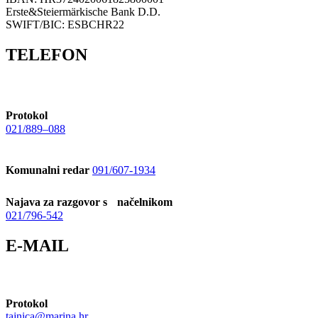
Erste&Steiermärkische Bank D.D.
SWIFT/BIC: ESBCHR22
TELEFON
Protokol
021/889–088
Komunalni redar
091/607-1934
Najava za razgovor s načelnikom
021/796-542
E-MAIL
Protokol
tajnica@marina.hr