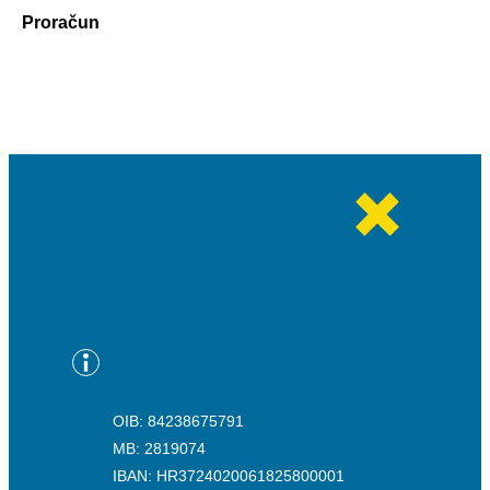
Proračun
OIB: 84238675791
MB: 2819074
IBAN: HR3724020061825800001