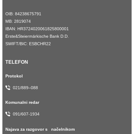
OIB: 84238675791
MB: 2819074
IBAN: HR3724020061825800001
Erste&Steiermärkische Bank D.D.
SWIFT/BIC: ESBCHR22
TELEFON
Protokol
021/889–088
Komunalni redar
091/607-1934
Najava za razgovor s načelnikom