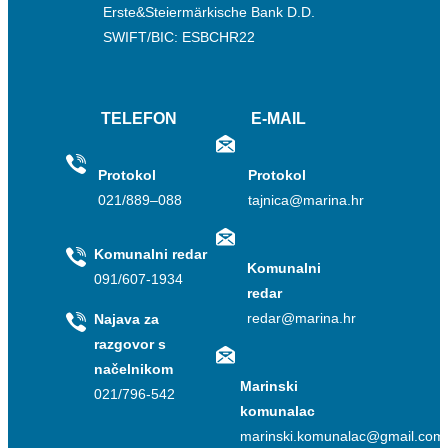
Erste&Steiermärkische Bank D.D.
SWIFT/BIC: ESBCHR22
TELEFON
E-MAIL
Protokol
Protokol
021/889–088
tajnica@marina.hr
Komunalni redar
Komunalni
091/607-1934
redar
redar@marina.hr
Najava za
razgovor s
načelnikom
Marinski
021/796-542
komunalac
marinski.komunalac@gmail.com