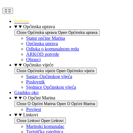
Idi
na
sadržaj
Početna
Općinska uprava
Close Općinska uprava
Open Općinska uprava
Statut općine Marina
Općinska uprava
Odluka o komunalnom redu
ARKOD potvrde
Obrasci
Općinsko vijeće
Close Općinsko vijeće
Open Općinsko vijeće
Sastav Općinskog vijeća
Poslovnik
Sjednice Općinskog vijeća
Gradsko oko
O Općini Marina
Close O Općini Marina
Open O Općini Marina
Povijest
Linkovi
Close Linkovi
Open Linkovi
Marinski komunalac
Turistička zajednica