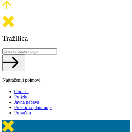
Tražilica
Search
...
Najtraženiji pojmovi
Obrasci
Projekti
Javna nabava
Prostorno planiranje
Proračun