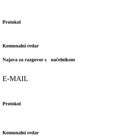
Protokol
021/889–088
Komunalni redar
091/607-1934
Najava za razgovor s načelnikom
021/796-542
E-MAIL
Protokol
tajnica@marina.hr
Komunalni redar