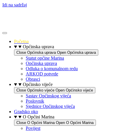
Idi na sadržaj
Početna
Općinska uprava
Close Općinska uprava
Open Općinska uprava
Statut općine Marina
Općinska uprava
Odluka o komunalnom redu
ARKOD potvrde
Obrasci
Općinsko vijeće
Close Općinsko vijeće
Open Općinsko vijeće
Sastav Općinskog vijeća
Poslovnik
Sjednice Općinskog vijeća
Gradsko oko
O Općini Marina
Close O Općini Marina
Open O Općini Marina
Povijest