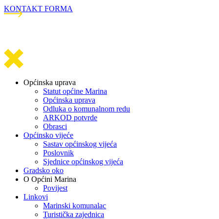
KONTAKT FORMA
Općinska uprava
Statut općine Marina
Općinska uprava
Odluka o komunalnom redu
ARKOD potvrde
Obrasci
Općinsko vijeće
Sastav općinskog vijeća
Poslovnik
Sjednice općinskog vijeća
Gradsko oko
O Općini Marina
Povijest
Linkovi
Marinski komunalac
Turistička zajednica