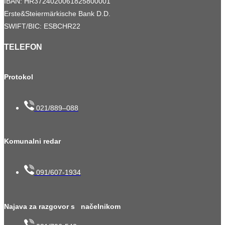
IBAN: HR3724020061825800001
Erste&Steiermärkische Bank D.D.
SWIFT/BIC: ESBCHR22
TELEFON
Protokol
021/889–088
Komunalni redar
091/607-1934
Najava za razgovor s načelnikom