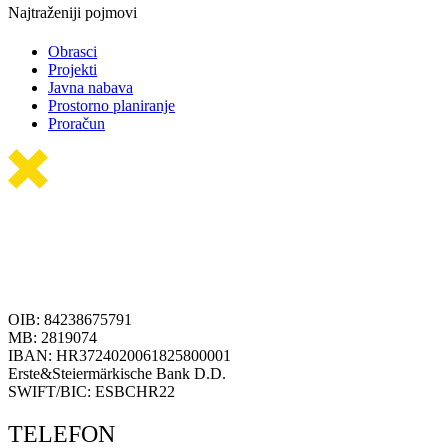
Najtraženiji pojmovi
Obrasci
Projekti
Javna nabava
Prostorno planiranje
Proračun
OIB: 84238675791
MB: 2819074
IBAN: HR3724020061825800001
Erste&Steiermärkische Bank D.D.
SWIFT/BIC: ESBCHR22
TELEFON