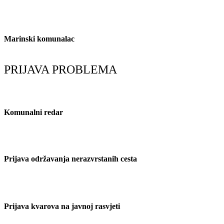
redar@marina.hr
Marinski komunalac
marinski.komunalac@gmail.com
PRIJAVA PROBLEMA
Komunalni redar
091/607-1934
Prijava održavanja nerazvrstanih cesta
091/607-1934
Prijava kvarova na javnoj rasvjeti
091/617-1242