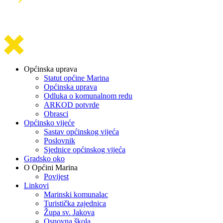
Općinska uprava
Statut općine Marina
Općinska uprava
Odluka o komunalnom redu
ARKOD potvrde
Obrasci
Općinsko vijeće
Sastav općinskog vijeća
Poslovnik
Sjednice općinskog vijeća
Gradsko oko
O Općini Marina
Povijest
Linkovi
Marinski komunalac
Turistička zajednica
Župa sv. Jakova
Osnovna škola