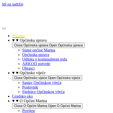
Idi na sadržaj
Početna
Općinska uprava
Close Općinska uprava
Open Općinska uprava
Statut općine Marina
Općinska uprava
Odluka o komunalnom redu
ARKOD potvrde
Obrasci
Općinsko vijeće
Close Općinsko vijeće
Open Općinsko vijeće
Sastav Općinskog vijeća
Poslovnik
Sjednice Općinskog vijeća
Gradsko oko
O Općini Marina
Close O Općini Marina
Open O Općini Marina
Povijest