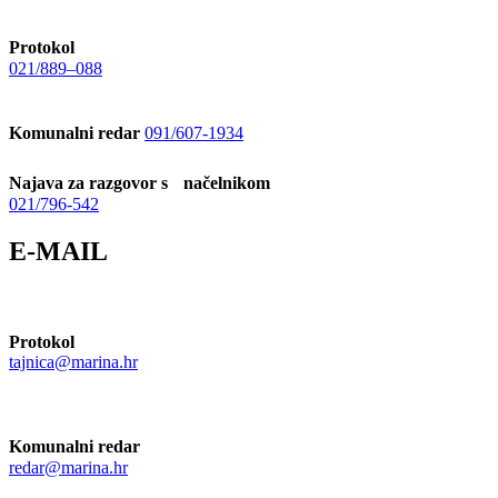
Protokol
021/889–088
Komunalni redar
091/607-1934
Najava za razgovor s načelnikom
021/796-542
E-MAIL
Protokol
tajnica@marina.hr
Komunalni redar
redar@marina.hr