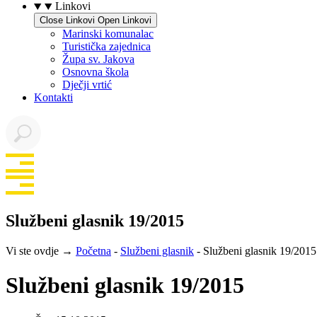
Linkovi
Close Linkovi
Open Linkovi
Marinski komunalac
Turistička zajednica
Župa sv. Jakova
Osnovna škola
Dječji vrtić
Kontakti
Službeni glasnik 19/2015
Vi ste ovdje →
Početna
-
Službeni glasnik
-
Službeni glasnik 19/2015
Službeni glasnik 19/2015