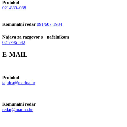
Protokol
021/889–088
Komunalni redar
091/607-1934
Najava za razgovor s načelnikom
021/796-542
E-MAIL
Protokol
tajnica@marina.hr
Komunalni redar
redar@marina.hr