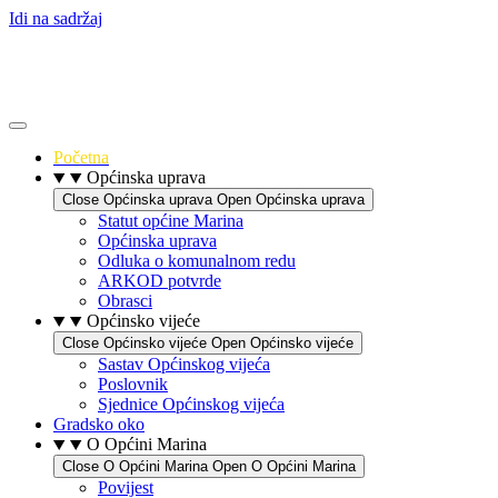
Idi na sadržaj
Početna
Općinska uprava
Close Općinska uprava
Open Općinska uprava
Statut općine Marina
Općinska uprava
Odluka o komunalnom redu
ARKOD potvrde
Obrasci
Općinsko vijeće
Close Općinsko vijeće
Open Općinsko vijeće
Sastav Općinskog vijeća
Poslovnik
Sjednice Općinskog vijeća
Gradsko oko
O Općini Marina
Close O Općini Marina
Open O Općini Marina
Povijest