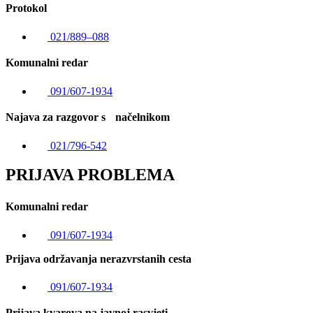
Protokol
021/889–088
Komunalni redar
091/607-1934
Najava za razgovor s načelnikom
021/796-542
PRIJAVA PROBLEMA
Komunalni redar
091/607-1934
Prijava održavanja nerazvrstanih cesta
091/607-1934
Prijava kvarova na javnoj rasvjeti