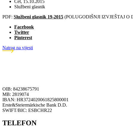
Čet, 15.10.2015
Službeni glasnik
PDF:
Službeni glasnik 19-2015
(POLUGODIŠNJI IZVJEŠTAJ O
Facebook
Twitter
Pinterest
Natrag na vijesti
OIB: 84238675791
MB: 2819074
IBAN: HR3724020061825800001
Erste&Steiermärkische Bank D.D.
SWIFT/BIC: ESBCHR22
TELEFON