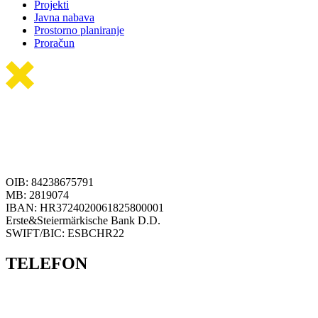
Projekti
Javna nabava
Prostorno planiranje
Proračun
OIB: 84238675791
MB: 2819074
IBAN: HR3724020061825800001
Erste&Steiermärkische Bank D.D.
SWIFT/BIC: ESBCHR22
TELEFON