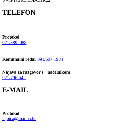
SWIFT/BIC: ESBCHR22
TELEFON
Protokol
021/889–088
Komunalni redar
091/607-1934
Najava za razgovor s načelnikom
021/796-542
E-MAIL
Protokol
tajnica@marina.hr