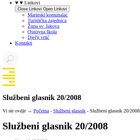
Linkovi
Close Linkovi
Open Linkovi
Marinski komunalac
Turistička zajednica
Župa sv. Jakova
Osnovna škola
Dječji vrtić
Kontakti
Službeni glasnik 20/2008
Vi ste ovdje →
Početna
-
Službeni glasnik
-
Službeni glasnik 20/2008
Službeni glasnik 20/2008