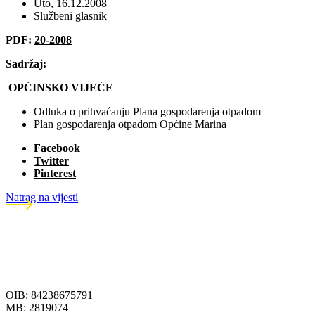
Uto, 16.12.2008
Službeni glasnik
PDF:
20-2008
Sadržaj:
OPĆINSKO VIJEĆE
Odluka o prihvaćanju Plana gospodarenja otpadom
Plan gospodarenja otpadom Općine Marina
Facebook
Twitter
Pinterest
Natrag na vijesti
OIB: 84238675791
MB: 2819074