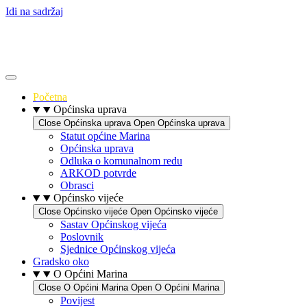
Idi na sadržaj
Početna
Općinska uprava
Close Općinska uprava
Open Općinska uprava
Statut općine Marina
Općinska uprava
Odluka o komunalnom redu
ARKOD potvrde
Obrasci
Općinsko vijeće
Close Općinsko vijeće
Open Općinsko vijeće
Sastav Općinskog vijeća
Poslovnik
Sjednice Općinskog vijeća
Gradsko oko
O Općini Marina
Close O Općini Marina
Open O Općini Marina
Povijest