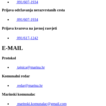
091/607-1934
Prijava održavanja nerazvrstanih cesta
091/607-1934
Prijava kvarova na javnoj rasvjeti
091/617-1242
E-MAIL
Protokol
tajnica@marina.hr
Komunalni redar
redar@marina.hr
Marinski komunalac
marinski.komunalac@gmail.com