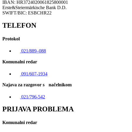
IBAN: HR3724020061825800001
Erste&Steiermärkische Bank D.D.
SWIFT/BIC: ESBCHR22
TELEFON
Protokol
021/889–088
Komunalni redar
091/607-1934
Najava za razgovor s načelnikom
021/796-542
PRIJAVA PROBLEMA
Komunalni redar