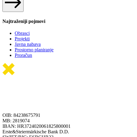
Najtraženiji pojmovi
Obrasci
Projekti
Javna nabava
Prostorno planiranje
Proračun
OIB: 84238675791
MB: 2819074
IBAN: HR3724020061825800001
Erste&Steiermärkische Bank D.D.