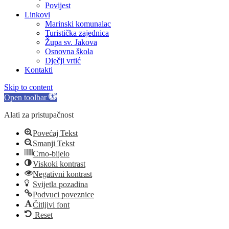
Povijest
Linkovi
Marinski komunalac
Turistička zajednica
Župa sv. Jakova
Osnovna škola
Dječji vrtić
Kontakti
Skip to content
Open toolbar
Alati za pristupačnost
Povećaj Tekst
Smanji Tekst
Crno-bijelo
Viskoki kontrast
Negativni kontrast
Svijetla pozadina
Podvuci poveznice
Čitljivi font
Reset