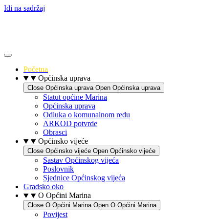
Idi na sadržaj
Početna
Općinska uprava
Close Općinska uprava
Open Općinska uprava
Statut općine Marina
Općinska uprava
Odluka o komunalnom redu
ARKOD potvrde
Obrasci
Općinsko vijeće
Close Općinsko vijeće
Open Općinsko vijeće
Sastav Općinskog vijeća
Poslovnik
Sjednice Općinskog vijeća
Gradsko oko
O Općini Marina
Close O Općini Marina
Open O Općini Marina
Povijest