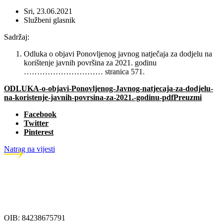
Sri, 23.06.2021
Službeni glasnik
Sadržaj:
Odluka o objavi Ponovljenog javnog natječaja za dodjelu na
korištenje javnih površina za 2021. godinu
………………………… stranica 571.
ODLUKA-o-objavi-Ponovljenog-Javnog-natjecaja-za-dodjelu-
na-koristenje-javnih-povrsina-za-2021.-godinu-pdf
Preuzmi
Facebook
Twitter
Pinterest
Natrag na vijesti
OIB: 84238675791