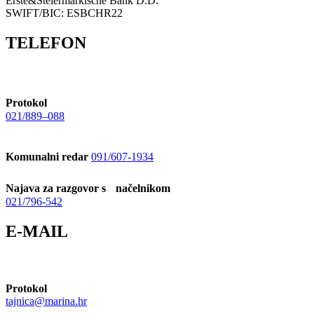
Erste&Steiermärkische Bank D.D.
SWIFT/BIC: ESBCHR22
TELEFON
Protokol
021/889–088
Komunalni redar
091/607-1934
Najava za razgovor s načelnikom
021/796-542
E-MAIL
Protokol
tajnica@marina.hr