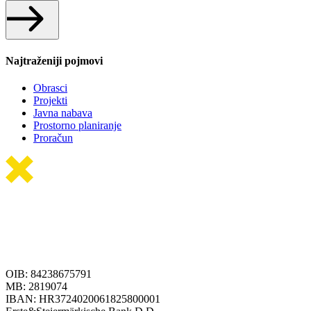
Najtraženiji pojmovi
Obrasci
Projekti
Javna nabava
Prostorno planiranje
Proračun
OIB: 84238675791
MB: 2819074
IBAN: HR3724020061825800001