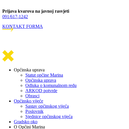
Prijava kvarova na javnoj rasvjeti
091/617-1242
KONTAKT FORMA
Općinska uprava
Statut općine Marina
Općinska uprava
Odluka o komunalnom redu
ARKOD potvrde
Obrasci
Općinsko vijeće
Sastav općinskog vijeća
Poslovnik
Sjednice općinskog vijeća
Gradsko oko
O Općini Marina