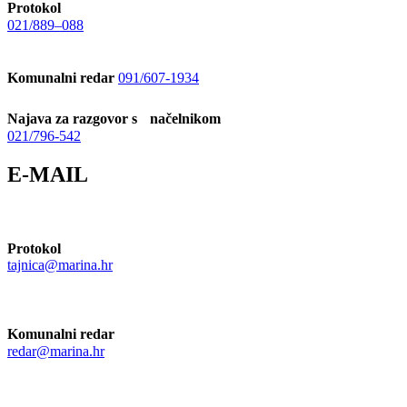
Protokol
021/889–088
Komunalni redar
091/607-1934
Najava za razgovor s načelnikom
021/796-542
E-MAIL
Protokol
tajnica@marina.hr
Komunalni redar
redar@marina.hr