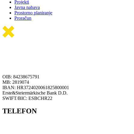
Projekti
Javna nabava
Prostorno planiranje
Proračun
OIB: 84238675791
MB: 2819074
IBAN: HR3724020061825800001
Erste&Steiermärkische Bank D.D.
SWIFT/BIC: ESBCHR22
TELEFON