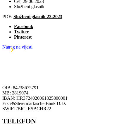
Čet, 29.06.2023
Službeni glasnik
PDF:
Službeni glasnik 22-2023
Facebook
Twitter
Pinterest
Natrag na vijesti
OIB: 84238675791
MB: 2819074
IBAN: HR3724020061825800001
Erste&Steiermärkische Bank D.D.
SWIFT/BIC: ESBCHR22
TELEFON