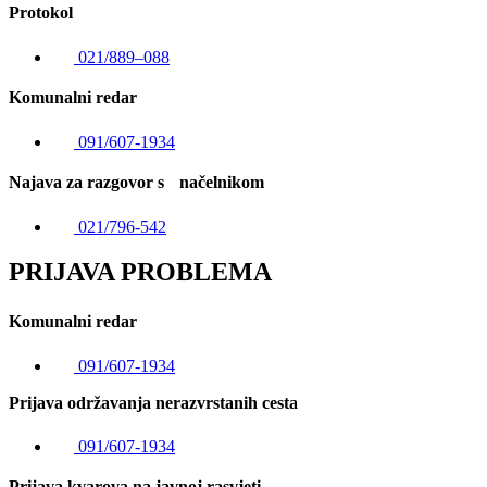
Protokol
021/889–088
Komunalni redar
091/607-1934
Najava za razgovor s načelnikom
021/796-542
PRIJAVA PROBLEMA
Komunalni redar
091/607-1934
Prijava održavanja nerazvrstanih cesta
091/607-1934
Prijava kvarova na javnoj rasvjeti