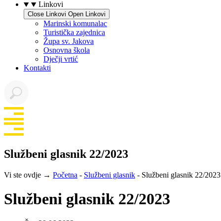
Linkovi
Close Linkovi
Open Linkovi
Marinski komunalac
Turistička zajednica
Župa sv. Jakova
Osnovna škola
Dječji vrtić
Kontakti
Službeni glasnik 22/2023
Vi ste ovdje →
Početna
-
Službeni glasnik
-
Službeni glasnik 22/2023
Službeni glasnik 22/2023