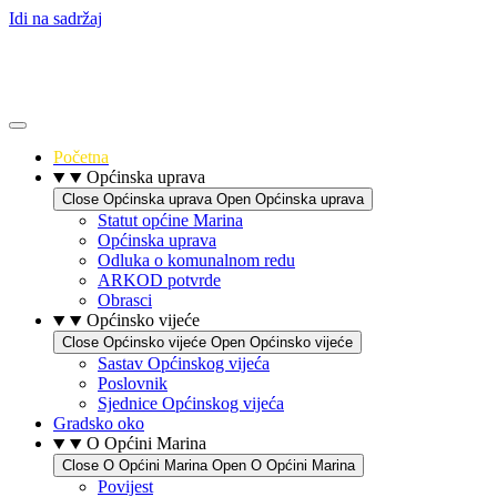
Idi na sadržaj
Početna
Općinska uprava
Close Općinska uprava
Open Općinska uprava
Statut općine Marina
Općinska uprava
Odluka o komunalnom redu
ARKOD potvrde
Obrasci
Općinsko vijeće
Close Općinsko vijeće
Open Općinsko vijeće
Sastav Općinskog vijeća
Poslovnik
Sjednice Općinskog vijeća
Gradsko oko
O Općini Marina
Close O Općini Marina
Open O Općini Marina
Povijest