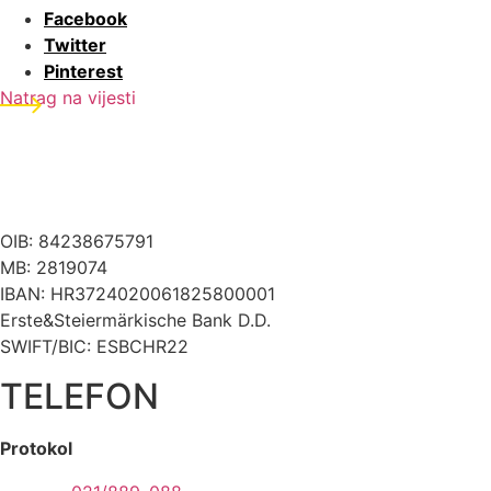
Facebook
Twitter
Pinterest
Natrag na vijesti
OIB: 84238675791
MB: 2819074
IBAN: HR3724020061825800001
Erste&Steiermärkische Bank D.D.
SWIFT/BIC: ESBCHR22
TELEFON
Protokol