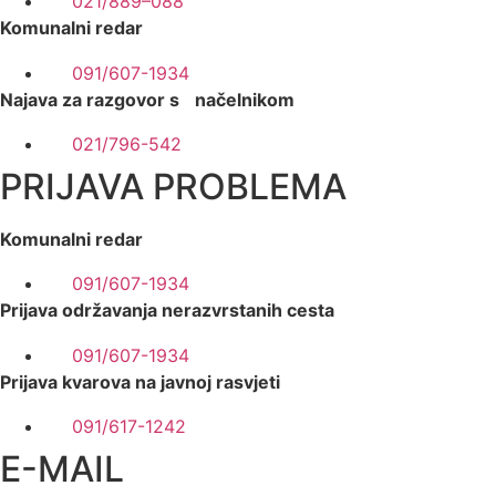
021/889–088
Komunalni redar
091/607-1934
Najava za razgovor s načelnikom
021/796-542
PRIJAVA PROBLEMA
Komunalni redar
091/607-1934
Prijava održavanja nerazvrstanih cesta
091/607-1934
Prijava kvarova na javnoj rasvjeti
091/617-1242
E-MAIL