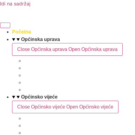
Idi na sadržaj
Početna
Općinska uprava
Close Općinska uprava
Open Općinska uprava
Statut općine Marina
Općinska uprava
Odluka o komunalnom redu
ARKOD potvrde
Obrasci
Općinsko vijeće
Close Općinsko vijeće
Open Općinsko vijeće
Sastav Općinskog vijeća
Poslovnik
Sjednice Općinskog vijeća