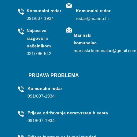
Komunalni redar
Komunalni redar
091/607-1934
redar@marina.hr
Najava za
Marinski
razgovor s
komunalac
načelnikom
marinski.komunalac@gmail.com
021/796-542
PRIJAVA PROBLEMA
Komunalni redar
091/607-1934
Prijava održavanja nerazvrstanih cesta
091/607-1934
Prijava kvarova na javnoj rasvjeti