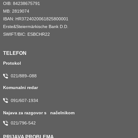
OIB: 84238675791
MB: 2819074
IBAN: HR3724020061825800001
Erste&Steiermärkische Bank D.D.
SWIFT/BIC: ESBCHR22
TELEFON
Protokol
021/889–088
Komunalni redar
091/607-1934
Najava za razgovor s načelnikom
021/796-542
PRIJAVA PROBLEMA