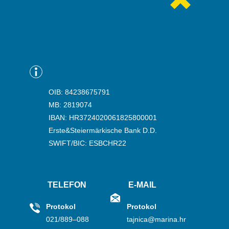
OIB: 84238675791
MB: 2819074
IBAN: HR3724020061825800001
Erste&Steiermärkische Bank D.D.
SWIFT/BIC: ESBCHR22
TELEFON
E-MAIL
Protokol
Protokol
021/889–088
tajnica@marina.hr