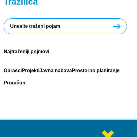
Tražilica
Najtraženiji pojmovi
Obrasci
Projekti
Javna nabava
Prostorno planiranje
Proračun