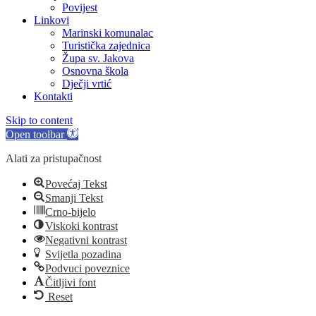
Povijest
Linkovi
Marinski komunalac
Turistička zajednica
Župa sv. Jakova
Osnovna škola
Dječji vrtić
Kontakti
Skip to content
Open toolbar
Alati za pristupačnost
Povećaj Tekst
Smanji Tekst
Crno-bijelo
Viskoki kontrast
Negativni kontrast
Svijetla pozadina
Podvuci poveznice
Čitljivi font
Reset