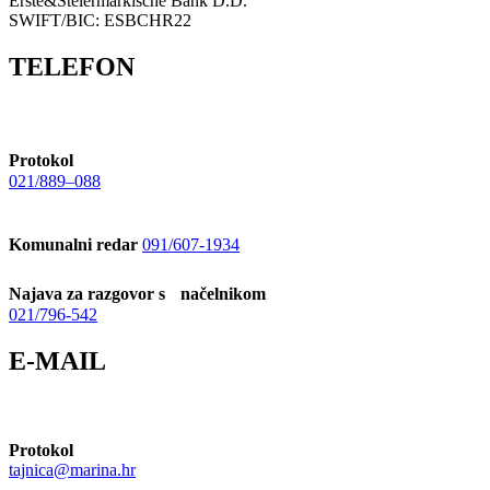
Erste&Steiermärkische Bank D.D.
SWIFT/BIC: ESBCHR22
TELEFON
Protokol
021/889–088
Komunalni redar
091/607-1934
Najava za razgovor s načelnikom
021/796-542
E-MAIL
Protokol
tajnica@marina.hr