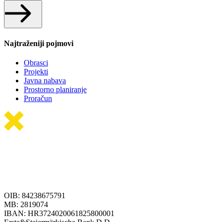
Najtraženiji pojmovi
Obrasci
Projekti
Javna nabava
Prostorno planiranje
Proračun
OIB: 84238675791
MB: 2819074
IBAN: HR3724020061825800001