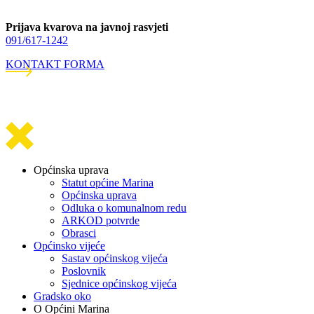
Prijava kvarova na javnoj rasvjeti
091/617-1242
KONTAKT FORMA
Općinska uprava
Statut općine Marina
Općinska uprava
Odluka o komunalnom redu
ARKOD potvrde
Obrasci
Općinsko vijeće
Sastav općinskog vijeća
Poslovnik
Sjednice općinskog vijeća
Gradsko oko
O Općini Marina