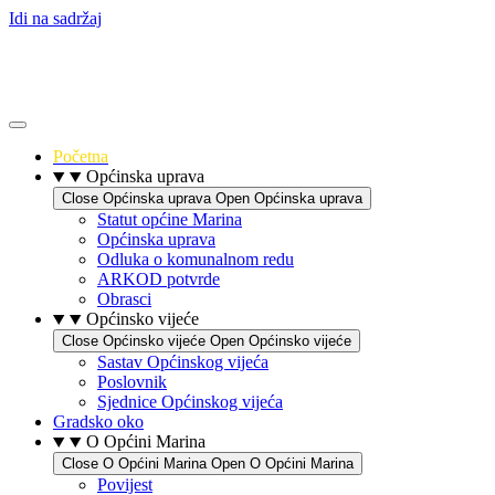
Idi na sadržaj
Početna
Općinska uprava
Close Općinska uprava
Open Općinska uprava
Statut općine Marina
Općinska uprava
Odluka o komunalnom redu
ARKOD potvrde
Obrasci
Općinsko vijeće
Close Općinsko vijeće
Open Općinsko vijeće
Sastav Općinskog vijeća
Poslovnik
Sjednice Općinskog vijeća
Gradsko oko
O Općini Marina
Close O Općini Marina
Open O Općini Marina
Povijest