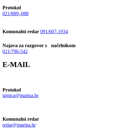
Protokol
021/889–088
Komunalni redar
091/607-1934
Najava za razgovor s načelnikom
021/796-542
E-MAIL
Protokol
tajnica@marina.hr
Komunalni redar
redar@marina.hr