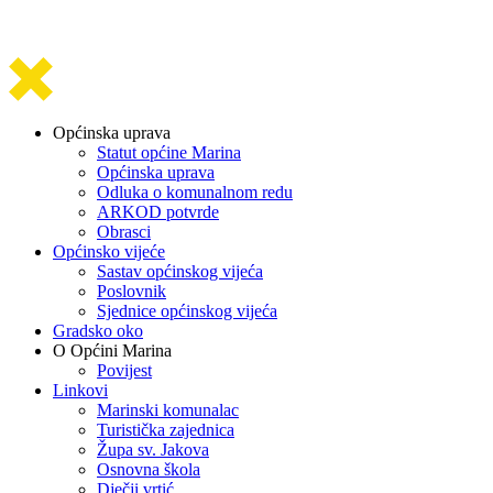
Općinska uprava
Statut općine Marina
Općinska uprava
Odluka o komunalnom redu
ARKOD potvrde
Obrasci
Općinsko vijeće
Sastav općinskog vijeća
Poslovnik
Sjednice općinskog vijeća
Gradsko oko
O Općini Marina
Povijest
Linkovi
Marinski komunalac
Turistička zajednica
Župa sv. Jakova
Osnovna škola
Dječji vrtić