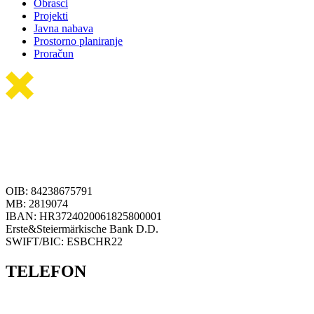
Obrasci
Projekti
Javna nabava
Prostorno planiranje
Proračun
OIB: 84238675791
MB: 2819074
IBAN: HR3724020061825800001
Erste&Steiermärkische Bank D.D.
SWIFT/BIC: ESBCHR22
TELEFON