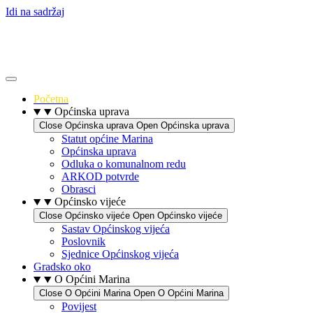
Idi na sadržaj
Početna
Općinska uprava
Close Općinska uprava
Open Općinska uprava
Statut općine Marina
Općinska uprava
Odluka o komunalnom redu
ARKOD potvrde
Obrasci
Općinsko vijeće
Close Općinsko vijeće
Open Općinsko vijeće
Sastav Općinskog vijeća
Poslovnik
Sjednice Općinskog vijeća
Gradsko oko
O Općini Marina
Close O Općini Marina
Open O Općini Marina
Povijest