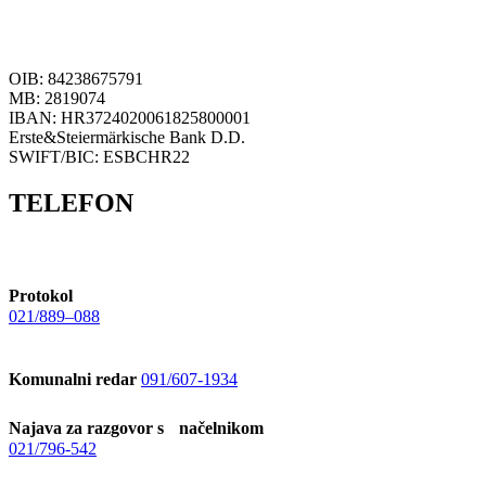
OIB: 84238675791
MB: 2819074
IBAN: HR3724020061825800001
Erste&Steiermärkische Bank D.D.
SWIFT/BIC: ESBCHR22
TELEFON
Protokol
021/889–088
Komunalni redar
091/607-1934
Najava za razgovor s načelnikom
021/796-542