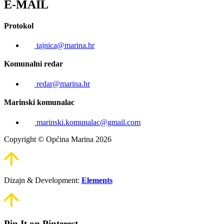
E-MAIL
Protokol
tajnica@marina.hr
Komunalni redar
redar@marina.hr
Marinski komunalac
marinski.komunalac@gmail.com
Copyright © Općina Marina 2026
Dizajn & Development:
Elements
Pin It on Pinterest