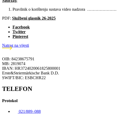
Sadržaj:
Pravilnik o korištenju sustava video nadzora …………
PDF:
Službeni glasnik 26-2025
Facebook
Twitter
Pinterest
Natrag na vijesti
OIB: 84238675791
MB: 2819074
IBAN: HR3724020061825800001
Erste&Steiermärkische Bank D.D.
SWIFT/BIC: ESBCHR22
TELEFON
Protokol
021/889–088