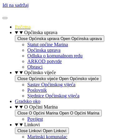
Idi na sadržaj
Početna
Općinska uprava
Close Općinska uprava
Open Općinska uprava
Statut općine Marina
Općinska uprava
Odluka o komunalnom redu
ARKOD potvrde
Obrasci
Općinsko vijeće
Close Općinsko vijeće
Open Općinsko vijeće
Sastav Općinskog vijeća
Poslovnik
Sjednice Općinskog vijeća
Gradsko oko
O Općini Marina
Close O Općini Marina
Open O Općini Marina
Povijest
Linkovi
Close Linkovi
Open Linkovi
Marinski komunalac