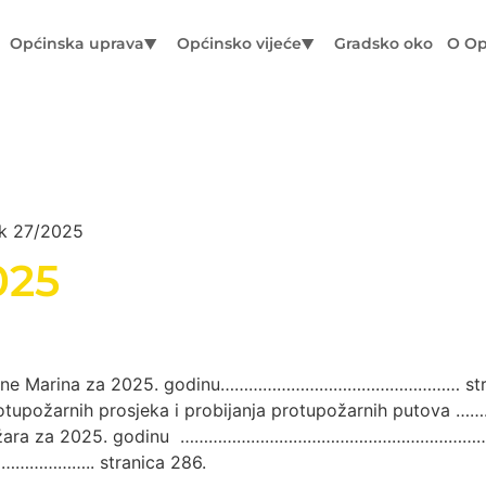
Općinska uprava
Općinsko vijeće
Gradsko oko
O Op
ik 27/2025
025
 Općine Marina za 2025. godinu…………………………………………… str
protupožarnih prosjeka i probijanja protupožarnih putova 
e od požara za 2025. godinu …………………………………………………………
……………….. stranica 286.