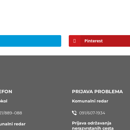
Pinterest
EFON
PRIJAVA PROBLEMA
okol
Komunalni redar
21/889–088
091/607-1934
Prijava održavanja
nalni redar
nerazvrstanih cesta