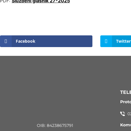
PDF:
Službeni glasnik 27-2025
Facebook
Twitter
TEL
Prot
0
Komu
OIB: 84238675791