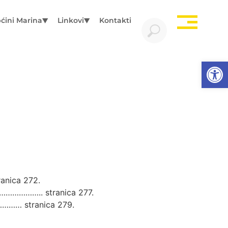
ćini Marina
Linkovi
Kontakti
Open
anica 272.
…………………….. stranica 277.
……… stranica 279.