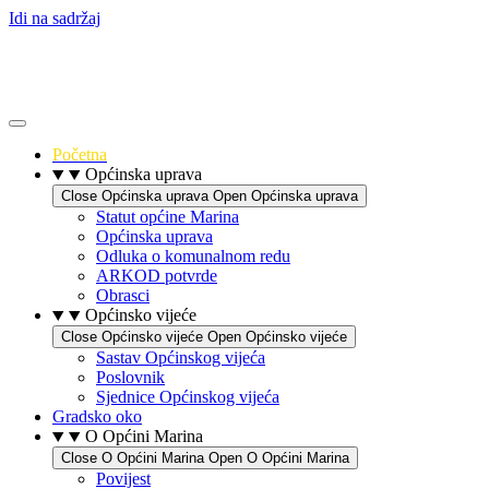
Idi na sadržaj
Početna
Općinska uprava
Close Općinska uprava
Open Općinska uprava
Statut općine Marina
Općinska uprava
Odluka o komunalnom redu
ARKOD potvrde
Obrasci
Općinsko vijeće
Close Općinsko vijeće
Open Općinsko vijeće
Sastav Općinskog vijeća
Poslovnik
Sjednice Općinskog vijeća
Gradsko oko
O Općini Marina
Close O Općini Marina
Open O Općini Marina
Povijest