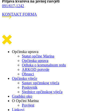
Prijava kvarova na javnoj rasvjeti
091/617-1242
KONTAKT FORMA
Općinska uprava
Statut općine Marina
Općinska uprava
Odluka o komunalnom redu
ARKOD potvrde
Obrasci
Općinsko vijeće
Sastav općinskog vijeća
Poslovnik
Sjednice općinskog vijeća
Gradsko oko
O Općini Marina
Povijest
Linkovi