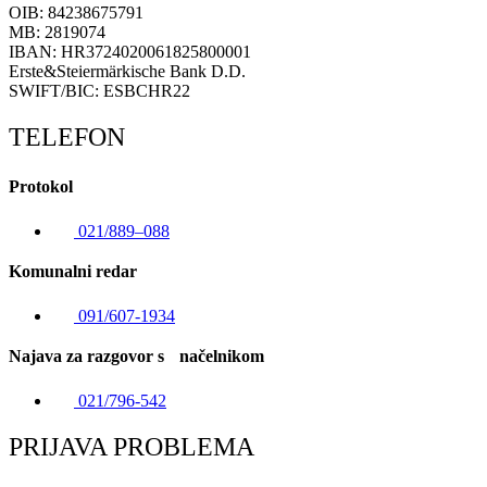
OIB: 84238675791
MB: 2819074
IBAN: HR3724020061825800001
Erste&Steiermärkische Bank D.D.
SWIFT/BIC: ESBCHR22
TELEFON
Protokol
021/889–088
Komunalni redar
091/607-1934
Najava za razgovor s načelnikom
021/796-542
PRIJAVA PROBLEMA