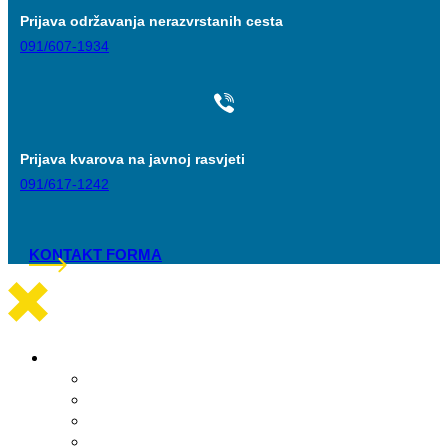
Prijava održavanja nerazvrstanih cesta
091/607-1934
Prijava kvarova na javnoj rasvjeti
091/617-1242
KONTAKT FORMA
Općinska uprava
Statut općine Marina
Općinska uprava
Odluka o komunalnom redu
ARKOD potvrde