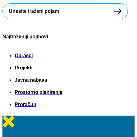
Search
...
Najtraženiji pojmovi
Obrasci
Projekti
Javna nabava
Prostorno planiranje
Proračun