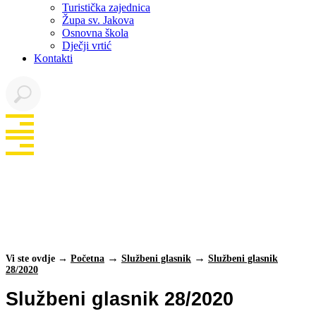
Turistička zajednica
Župa sv. Jakova
Osnovna škola
Dječji vrtić
Kontakti
Službeni glasnik
28/2020
Vi ste ovdje →
Početna
Službeni glasnik
Službeni glasnik
28/2020
Službeni glasnik 28/2020