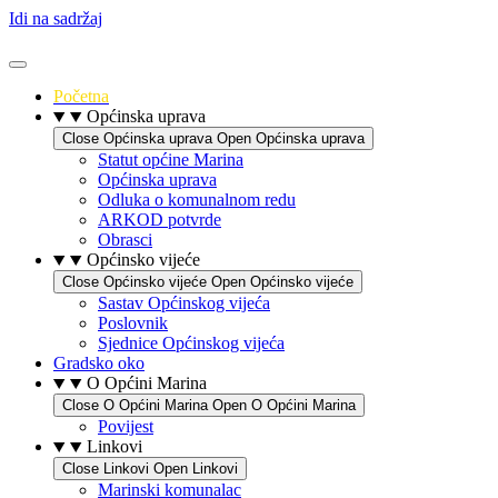
Idi na sadržaj
Početna
Općinska uprava
Close Općinska uprava
Open Općinska uprava
Statut općine Marina
Općinska uprava
Odluka o komunalnom redu
ARKOD potvrde
Obrasci
Općinsko vijeće
Close Općinsko vijeće
Open Općinsko vijeće
Sastav Općinskog vijeća
Poslovnik
Sjednice Općinskog vijeća
Gradsko oko
O Općini Marina
Close O Općini Marina
Open O Općini Marina
Povijest
Linkovi
Close Linkovi
Open Linkovi
Marinski komunalac