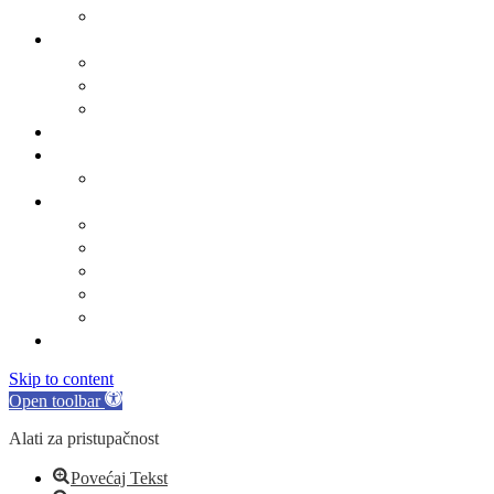
Obrasci
Općinsko vijeće
Sastav općinskog vijeća
Poslovnik
Sjednice općinskog vijeća
Gradsko oko
O Općini Marina
Povijest
Linkovi
Marinski komunalac
Turistička zajednica
Župa sv. Jakova
Osnovna škola
Dječji vrtić
Kontakti
Skip to content
Open toolbar
Alati za pristupačnost
Povećaj Tekst