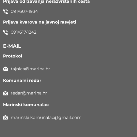
Prijava održavanja nerazvrstanih cesta
091/607-1934
Prijava kvarova na javnoj rasvjeti
091/617-1242
E-MAIL
Protokol
tajnica@marina.hr
Komunalni redar
redar@marina.hr
Marinski komunalac
marinski.komunalac@gmail.com