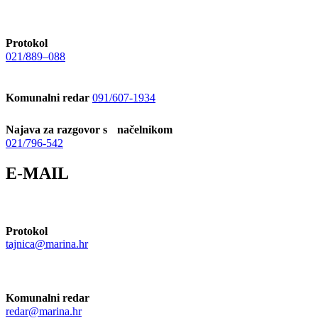
Protokol
021/889–088
Komunalni redar
091/607-1934
Najava za razgovor s načelnikom
021/796-542
E-MAIL
Protokol
tajnica@marina.hr
Komunalni redar
redar@marina.hr