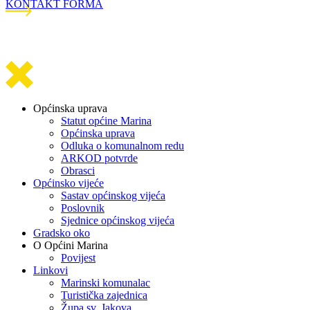
KONTAKT FORMA
Općinska uprava
Statut općine Marina
Općinska uprava
Odluka o komunalnom redu
ARKOD potvrde
Obrasci
Općinsko vijeće
Sastav općinskog vijeća
Poslovnik
Sjednice općinskog vijeća
Gradsko oko
O Općini Marina
Povijest
Linkovi
Marinski komunalac
Turistička zajednica
Župa sv. Jakova