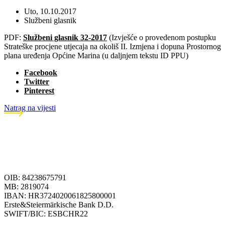
Uto, 10.10.2017
Službeni glasnik
PDF:
Službeni glasnik 32-2017
(Izvješće o provedenom postupku
Strateške procjene utjecaja na okoliš II. Izmjena i dopuna Prostornog
plana uređenja Općine Marina (u daljnjem tekstu ID PPU)
Facebook
Twitter
Pinterest
Natrag na vijesti
OIB: 84238675791
MB: 2819074
IBAN: HR3724020061825800001
Erste&Steiermärkische Bank D.D.
SWIFT/BIC: ESBCHR22