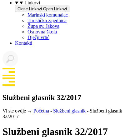
Linkovi
Close Linkovi
Open Linkovi
Marinski komunalac
Turistička zajednica
Župa sv. Jakova
Osnovna škola
Dječji vrtić
Kontakti
Službeni glasnik 32/2017
Vi ste ovdje →
Početna
-
Službeni glasnik
-
Službeni glasnik
32/2017
Službeni glasnik 32/2017