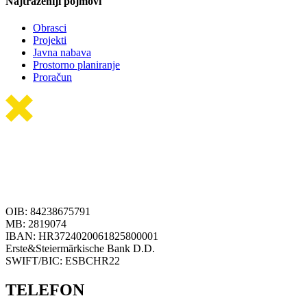
Najtraženiji pojmovi
Obrasci
Projekti
Javna nabava
Prostorno planiranje
Proračun
OIB: 84238675791
MB: 2819074
IBAN: HR3724020061825800001
Erste&Steiermärkische Bank D.D.
SWIFT/BIC: ESBCHR22
TELEFON