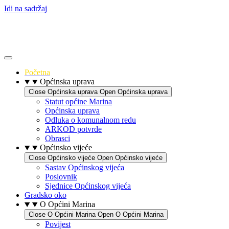
Idi na sadržaj
Početna
Općinska uprava
Close Općinska uprava
Open Općinska uprava
Statut općine Marina
Općinska uprava
Odluka o komunalnom redu
ARKOD potvrde
Obrasci
Općinsko vijeće
Close Općinsko vijeće
Open Općinsko vijeće
Sastav Općinskog vijeća
Poslovnik
Sjednice Općinskog vijeća
Gradsko oko
O Općini Marina
Close O Općini Marina
Open O Općini Marina
Povijest